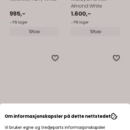
Almond White
995,-
1.600,-
På lager
På lager
Kjøp
Kjøp
Om informasjonskapsler på dette nettstedet
Vi bruker egne og tredjeparts informasjonskapsler