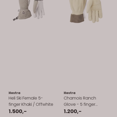
Hestra
Hestra
Heli Ski Female 5-
Chamois Ranch
finger Khaki / Offwhite
Glove - 5 finger
1.500,-
Natural Yellow
1.200,-