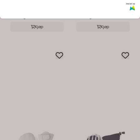
Drevet av
395,-
1.700,-
På lager
På lager
Kjøp
Kjøp