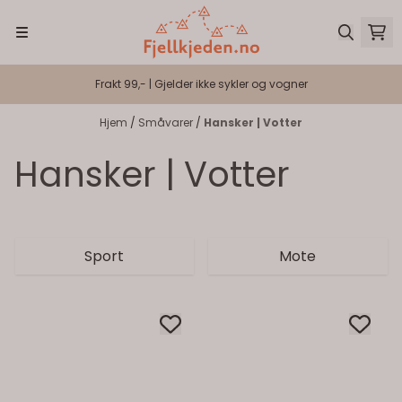
Hopp til innhold
Frakt 99,- | Gjelder ikke sykler og vogner
Hjem
/
Småvarer
/
Hansker | Votter
Hansker | Votter
Sport
Mote