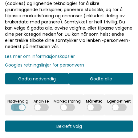
(cookies) og lignende teknologier for å sikre
grunnleggende funksjoner, generere statistikk, og for å
tilpasse markedsføring og annonser (inkludert deling av
brukerdata med partnere). Samtykket er helt frivillig. Du
kan velge å godta alle, avvise valgfrie, eller tilpasse valgene
dine per kategori nedenfor. Du kan når som helst endre
eller trekke tilbake dine samtykker via lenken «personvern»
nederst på nettsiden vår.
Les mer om informasjonskapsler
Googles retningslinjer for personvern
Godta nødvendig
Godta alle
Nødvendig
Analyse
Markedsføring
Målrettet
Egendefinert
Hestra
Hestra
Bekreft valg
Windbreaker Liner
Idre Wool Mitt Black
Light 5-finger Black