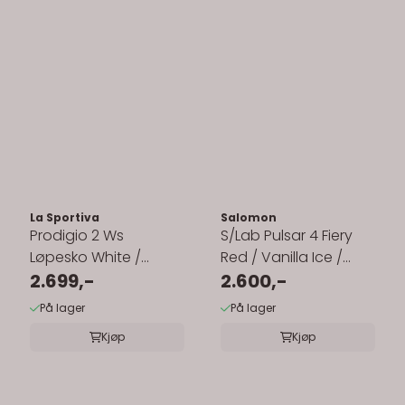
La Sportiva
Salomon
Prodigio 2 Ws
S/Lab Pulsar 4 Fiery
Løpesko White /
Red / Vanilla Ice /
Hibiscus
2.699,-
Andorra
2.600,-
På lager
På lager
Kjøp
Kjøp