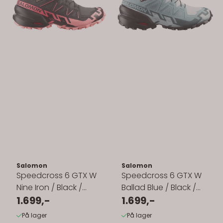
Salomon
Salomon
Speedcross 6 GTX W
Speedcross 6 GTX W
Nine Iron / Black /
Ballad Blue / Black /
Flamingo Pink
1.699,-
Tourmaline
1.699,-
På lager
På lager