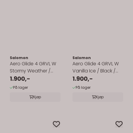
Salomon
Salomon
Aero Glide 4 GRVL W
Aero Glide 4 GRVL W
Stormy Weather /
Vanilla Ice / Black /
Lichen / Vanilla Ice
1.900,-
Iron
1.900,-
På lager
På lager
Kjøp
Kjøp