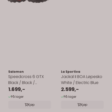
Salomon
La Sportiva
Speedcross 6 GTX
Jackal II BOA Løpesko
Black / Black /
White / Electric Blue
Phantom
1.699,-
2.599,-
På lager
På lager
Kjøp
Kjøp