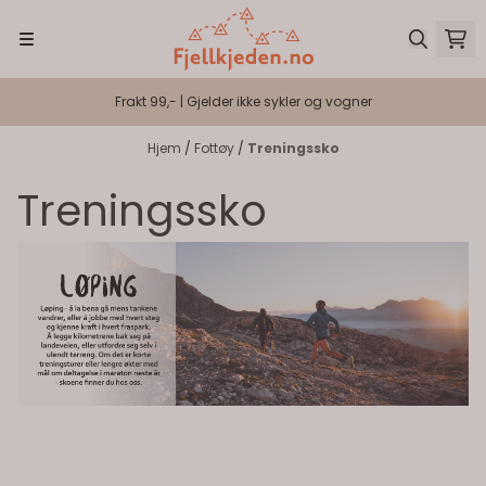
Hopp til innhold
Frakt 99,- | Gjelder ikke sykler og vogner
Hjem
/
Fottøy
/
Treningssko
Treningssko