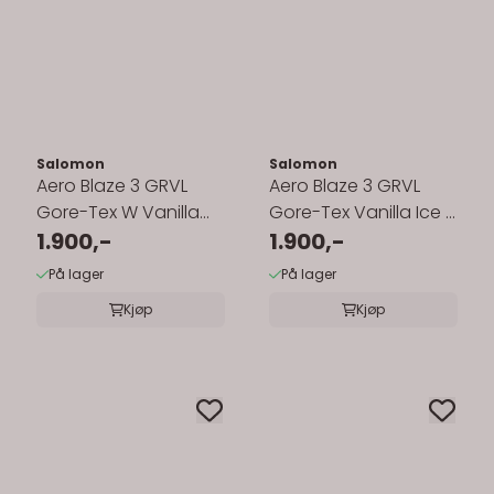
Salomon
Salomon
Aero Blaze 3 GRVL
Aero Blaze 3 GRVL
Gore-Tex W Vanilla
Gore-Tex Vanilla Ice /
Ice / Astral Aura / ...
1.900,-
Astral Aura / ...
1.900,-
På lager
På lager
Kjøp
Kjøp