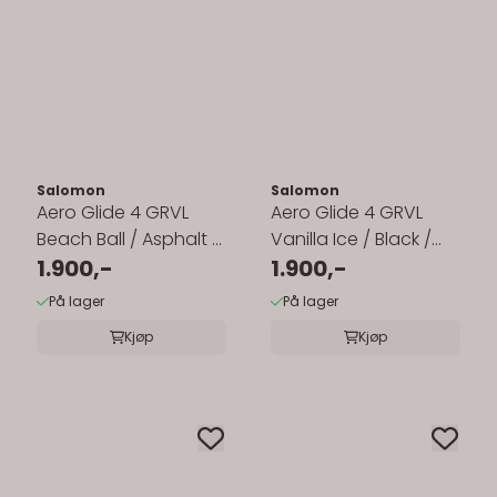
Salomon
Salomon
Aero Glide 4 GRVL
Aero Glide 4 GRVL
Beach Ball / Asphalt /
Vanilla Ice / Black /
Vanilla Ice
1.900,-
Iron
1.900,-
På lager
På lager
Kjøp
Kjøp