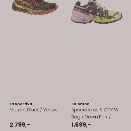
La Sportiva
Salomon
Mutant Black / Yellow
Speedcross 6 GTX W
Bog / Dawn Pink /
2.799,-
Acid Lime
1.699,-