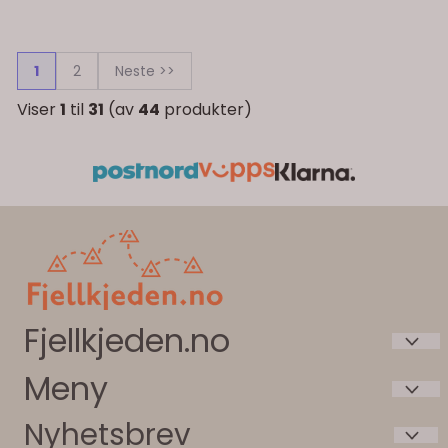
1
2
Neste >>
Viser
1
til
31
(av
44
produkter)
Fjellkjeden.no
Meny
Intersport Beitostølen AS
Bygdinvegen 3787
Nyhetsbrev
Våre butikker