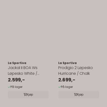
La Sportiva
La Sportiva
Jackal II BOA Ws
Prodigio 2 Løpesko
Løpesko White /
Hurricane / Chalk
Hibiscus
2.599,-
2.699,-
På lager
På lager
Kjøp
Kjøp