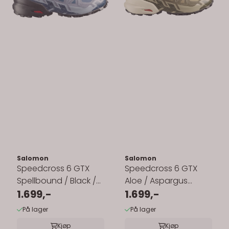
Salomon
Salomon
Speedcross 6 GTX
Speedcross 6 GTX
Spellbound / Black /
Aloe / Aspargus
Tradewinds
1.699,-
Green / Grape Leaf
1.699,-
På lager
På lager
Kjøp
Kjøp