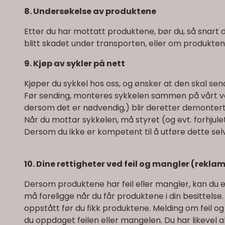
8. Undersøkelse av produktene
Etter du har mottatt produktene, bør du, så snart
blitt skadet under transporten, eller om produktene 
9. Kjøp av sykler på nett
Kjøper du sykkel hos oss, og ønsker at den skal send
Før sending, monteres sykkelen sammen på vårt ver
dersom det er nødvendig,) blir deretter demontert
Når du mottar sykkelen, må styret (og evt. forhjul
Dersom du ikke er kompetent til å utføre dette selv
10. Dine rettigheter ved feil og mangler (rekla
Dersom produktene har feil eller mangler, kan du et
må foreligge når du får produktene i din besittelse
oppstått før du fikk produktene. Melding om feil og
du oppdaget feilen eller mangelen. Du har likevel a