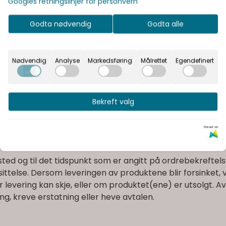
Googles retningslinjer for personvern
.
Godta nødvendig
Godta alle
Nødvendig
Analyse
Markedsføring
Målrettet
Egendefinert
ennom bank- eller kredittkort. Ved bruk av kort, vil kjøp
ss retten til å kansellere bestillingen. Ved kansellering v
rekking av reservasjon vil fremkomme på din kontoutskrif
 gebyr på kr 349,- for å dekke våre utlegg.
Bekreft valg
Drevet av
ed og til det tidspunkt som er angitt på ordrebekreftelse
esittelse. Dersom leveringen av produktene blir forsinket, 
evering kan skje, eller om produktet(ene) er utsolgt. A
g, kreve erstatning eller heve avtalen.