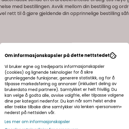
e med bestillingen. Avvik mellom din bestilling og ordre
vel rett til å gjøre gjeldende din opprinnelige bestilling s
jon om våre produkter som mulig. Vi tar imidlertid forbeh
Om informasjonskapsler på dette nettstedet
ormasjonen gitt i vår nettbutikk, vår markedsføring eller p
Vi bruker egne og tredjeparts informasjonskapsler
av produktene du har bestilt er utsolgt. Ved kansellering v
(cookies) og lignende teknologier for å sikre
rekking av reservasjon vil fremkomme på din kontoutskrif
grunnleggende funksjoner, generere statistikk, og for å
n tilby i stedet. Du vil få muligheten til å akseptere vår
tilpasse markedsføring og annonser (inkludert deling av
brukerdata med partnere). Samtykket er helt frivillig. Du
kan velge å godta alle, avvise valgfrie, eller tilpasse valgene
dine per kategori nedenfor. Du kan når som helst endre
eller trekke tilbake dine samtykker via lenken «personvern»
nederst på nettsiden vår.
Les mer om informasjonskapsler
t miljøgebyr. Totalkostnaden for kjøpet vil fremkomme før 