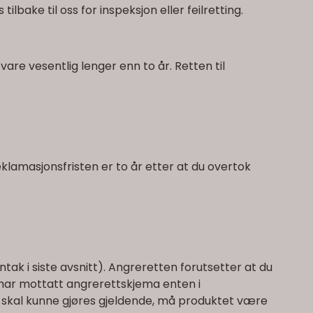
ilbake til oss for inspeksjon eller feilretting.
are vesentlig lenger enn to år. Retten til
klamasjonsfristen er to år etter at du overtok
ntak i siste avsnitt). Angreretten forutsetter at du
 har mottatt angrerettskjema enten i
en skal kunne gjøres gjeldende, må produktet være