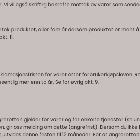
. Vi vil også skriftlig bekrefte mottak av varer som sendes t
vertok produktet, eller fem år dersom produktet er ment å v
t. 11.
lamasjonsfristen for varer etter forbrukerkjøpsloven. Re
entlig mer enn to år. Se for øvrig pkt. 9.
ngreretten gjelder for varer og for enkelte tjenester (se un
n, gir oss melding om dette (angrefrist). Dersom du ikke
, utvides denne fristen til 12 måneder. For at angrerett