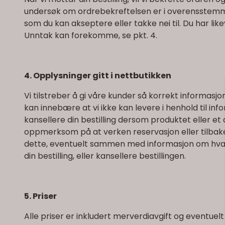
undersøk om ordrebekreftelsen er i overensstemmels
som du kan akseptere eller takke nei til. Du har like
Unntak kan forekomme, se pkt. 4.
4. Opplysninger gitt i nettbutikken
Vi tilstreber å gi våre kunder så korrekt informas
kan innebære at vi ikke kan levere i henhold til inf
kansellere din bestilling dersom produktet eller et 
oppmerksom på at verken reservasjon eller tilbaket
dette, eventuelt sammen med informasjon om hva vi ka
din bestilling, eller kansellere bestillingen.
5. Priser
Alle priser er inkludert merverdiavgift og eventuel