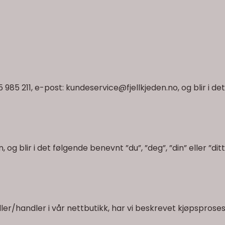
5 985 211, e-post:
kundeservice@fjellkjeden.no
, og blir i d
g blir i det følgende benevnt ”du”, ”deg”, ”din” eller ”ditt
ller/handler i vår nettbutikk, har vi beskrevet kjøpspros