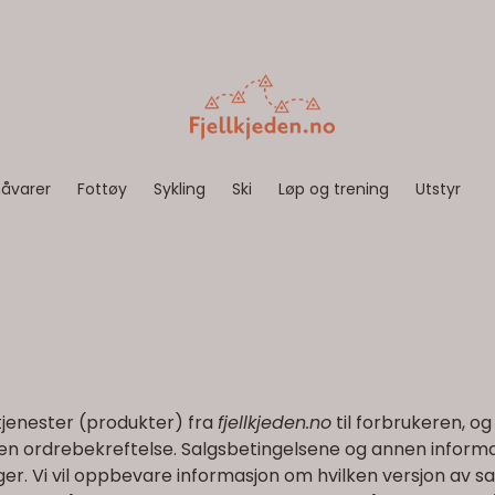
åvarer
Fottøy
Sykling
Ski
Løp og trening
Utstyr
 tjenester (produkter) fra
fjellkjeden.no
til forbrukeren, o
 en ordrebekreftelse. Salgsbetingelsene og annen inform
 Vi vil oppbevare informasjon om hvilken versjon av salg