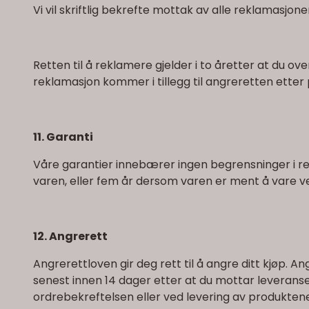
Vi vil skriftlig bekrefte mottak av alle reklamasjoner
Retten til å reklamere gjelder i to åretter at du o
reklamasjon kommer i tillegg til angreretten etter pk
11. Garanti
Våre garantier innebærer ingen begrensninger i rek
varen, eller fem år dersom varen er ment å vare ves
12. Angrerett
Angrerettloven gir deg rett til å angre ditt kjøp. A
senest innen 14 dager etter at du mottar leveranse
ordrebekreftelsen eller ved levering av produktene