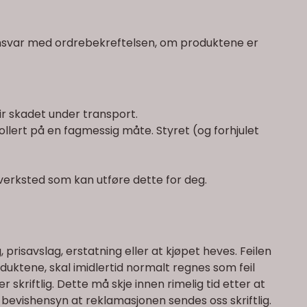
samsvar med ordrebekreftelsen, om produktene er
blir skadet under transport.
llert på en fagmessig måte. Styret (og forhjulet
lverksted som kan utføre dette for deg.
risavslag, erstatning eller at kjøpet heves. Feilen
duktene, skal imidlertid normalt regnes som feil
skriftlig. Dette må skje innen rimelig tid etter at
 bevishensyn at reklamasjonen sendes oss skriftlig.