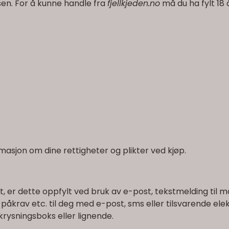
en. For å kunne handle fra
fjellkjeden.no
må du ha fylt 18 
ormasjon om dine rettigheter og plikter ved kjøp.
ghet, er dette oppfylt ved bruk av e-post, tekstmelding til m
r, påkrav etc. til deg med e-post, sms eller tilsvarende
krysningsboks eller lignende.