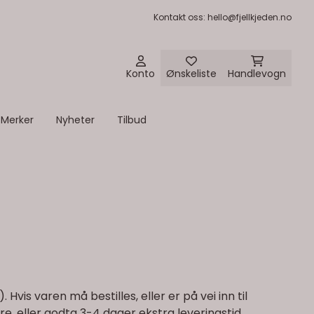
Kontakt oss
: hello@fjellkjeden.no
Konto
Ønskeliste
Handlevogn
Merker
Nyheter
Tilbud
Hvis varen må bestilles, eller er på vei inn til
e, eller godta 3-4 dager ekstra leveringstid.