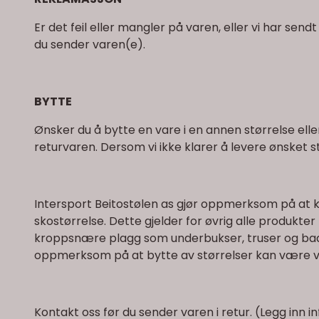
Er det feil eller mangler på varen, eller vi har sen
du sender varen(e).
BYTTE
Ønsker du å bytte en vare i en annen størrelse elle
returvaren. Dersom vi ikke klarer å levere ønsket s
Intersport Beitostølen as gjør oppmerksom på at kj
skostørrelse. Dette gjelder for øvrig alle produkter
kroppsnære plagg som underbukser, truser og badetø
oppmerksom på at bytte av størrelser kan være van
Kontakt oss
før du sender varen i retur. (Legg inn