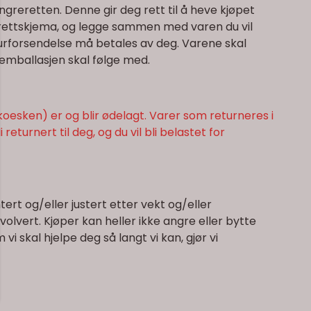
greretten. Denne gir deg rett til å heve kjøpet
erettskjema, og legge sammen med varen du vil
Returforsendelse må betales av deg. Varene skal
emballasjen skal følge med.
koesken) er og blir ødelagt. Varer som returneres i
returnert til deg, og du vil bli belastet for
rt og/eller justert etter vekt og/eller
volvert. Kjøper kan heller ikke angre eller bytte
skal hjelpe deg så langt vi kan, gjør vi