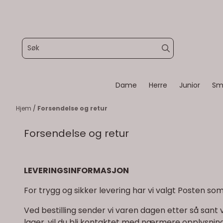
Hopp til innhold
Dame
Herre
Junior
Sm
Hjem
/
Forsendelse og retur
Forsendelse og retur
LEVERINGSINFORMASJON
For trygg og sikker levering har vi valgt Posten s
Ved bestilling sender vi varen dagen etter så sant vi
lager, vil du bli kontaktet med nærmere opplysninge