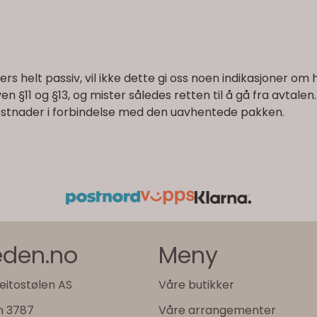
 helt passiv, vil ikke dette gi oss noen indikasjoner om h
ven §11 og §13, og mister således retten til å gå fra avtale
kostnader i forbindelse med den uavhentede pakken.
jeden.no
Meny
eitostølen AS
Våre butikker
n 3787
Våre arrangementer