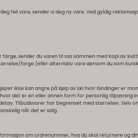
dt deg feil vare, sender vi deg ny vare. Ved gyldig reklamas
r farge, sender du varen til oss sammen med kopi av kvitt
tørrelse/farge (eller alternativ vare dersom du som kunde 
øper ikke kan angre på kjøp av ski hvor bindinger er monte
 hvor det er en eller annen form for personlig tilpasning in
y. Tilbudsvarer har begrenset med størrelser. Selv om vi 
skelig når det er salg.
 informasjon om ordrenummer, hva du skal returnere og di