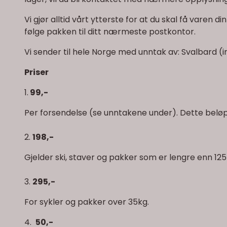
Vi gjør alltid vårt ytterste for at du skal få vare
følge pakken til ditt nærmeste postkontor.
Vi sender til hele Norge med unntak av: Svalbard (
Priser
1.
99,-
Per forsendelse (se unntakene under). Dette beløpe
2.
198,-
Gjelder ski, staver og pakker som er lengre enn 12
3.
295,-
For sykler og pakker over 35kg.
4.
50,-