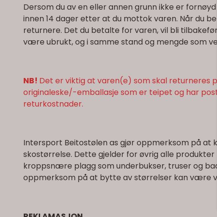
Dersom du av en eller annen grunn ikke er fornøyd 
innen 14 dager etter at du mottok varen. Når du b
returnere. Det du betalte for varen, vil bli tilbake
være ubrukt, og i samme stand og mengde som ved 
NB!
Det er viktig at varen(e) som skal returneres p
originaleske/-emballasje som er teipet og har postetik
returkostnader.
Intersport Beitostølen as gjør oppmerksom på at kj
skostørrelse. Dette gjelder for øvrig alle produkter
kroppsnære plagg som underbukser, truser og badetø
oppmerksom på at bytte av størrelser kan være van
REKLAMASJON