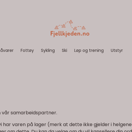
åvarer
Fottøy
Sykling
Ski
Løp og trening
Utstyr
om vår samarbeidspartner.
 har varen på lager (merk at dette ikke gjelder i helgene). 
r om dette. Du kan da velge om du vil kansellere din ordr