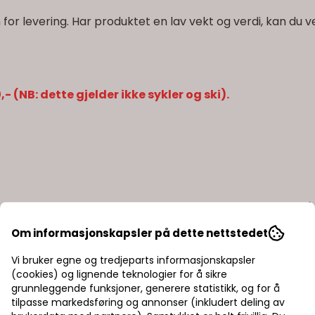
rm for levering. Har produktet en lav vekt og verdi, kan du 
- (NB: dette gjelder ikke sykler og ski).
øpt nettbutikken hos Intersport Beitostølen. Ønsker du å 
kvitteringen. Varene skal være ubrukt, og i samme stan
Om informasjonskapsler på dette nettstedet
følge med.
Vi bruker egne og tredjeparts informasjonskapsler
(cookies) og lignende teknologier for å sikre
grunnleggende funksjoner, generere statistikk, og for å
tilpasse markedsføring og annonser (inkludert deling av