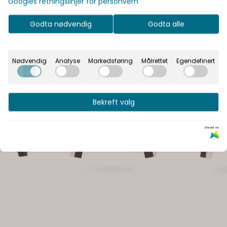
Googles retningslinjer for personvern
Godta nødvendig
Godta alle
Nødvendig
Analyse
Markedsføring
Målrettet
Egendefinert
Bekreft valg
Drevet av