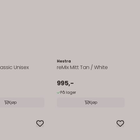
Hestra
assic Unisex
reMix Mitt Tan / White
995,-
På lager
Kjøp
Kjøp