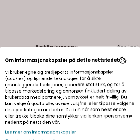
Peak Performance
WoolLand
Light 5-
W Stretch Softshell Ski Pants
Bukkehøe 
Offwhite
High Blac
Om informasjonskapsler på dette nettstedet
3.700,-
5.500,-
Vi bruker egne og tredjeparts informasjonskapsler
På lager
På lager
(cookies) og lignende teknologier for å sikre
grunnleggende funksjoner, generere statistikk, og for å
Kjøp
tilpasse markedsføring og annonser (inkludert deling av
brukerdata med partnere). Samtykket er helt frivillig. Du
kan velge å godta alle, avvise valgfrie, eller tilpasse valgene
dine per kategori nedenfor. Du kan når som helst endre
eller trekke tilbake dine samtykker via lenken «personvern»
nederst på nettsiden vår.
Les mer om informasjonskapsler