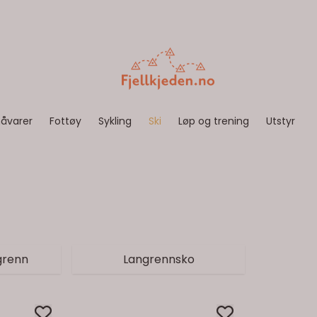
åvarer
Fottøy
Sykling
Ski
Løp og trening
Utstyr
grenn
Langrennsko