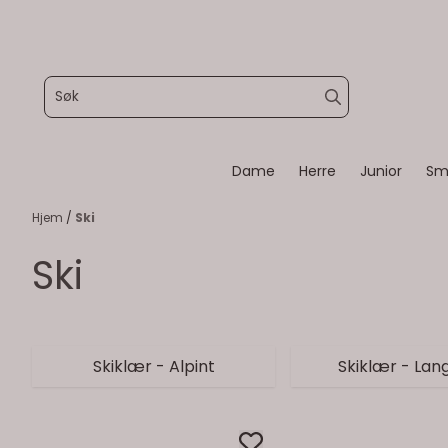
Hopp til innhold
Dame
Herre
Junior
Sm
Hjem
/
Ski
Ski
Skiklær - Alpint
Skiklær - Lan