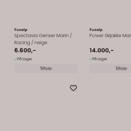
Fusalp
Fusalp
Spectavia Genser Marin /
Power Skijakke Mar
Racing / neige
6.600,-
14.000,-
På lager
På lager
Kjøp
Kjøp