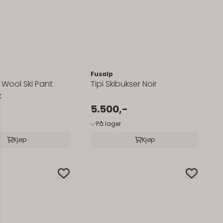
Fusalp
Wool Ski Pant
Tipi Skibukser Noir
k
5.500,-
På lager
Kjøp
Kjøp