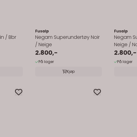
Fusalp
Fusalp
in / Bbr
Negam Superundertøy Noir
Negam Su
/ Neige
Neige / No
2.800,-
2.800,-
På lager
På lager
Kjøp