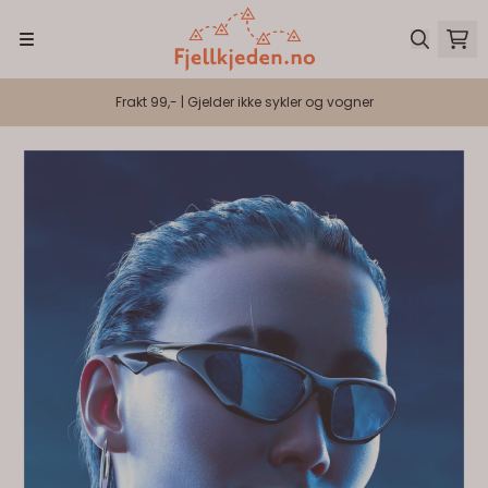
Hopp til innhold
Frakt 99,- | Gjelder ikke sykler og vogner