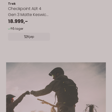
Trek
Checkpoint ALR 4
Gen 3 Matte Keswick
Green to Lichen Fade
18.999,-
På lager
Kjøp