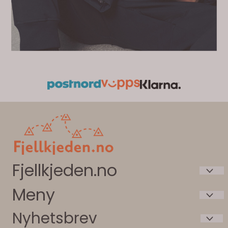
Fjellkjeden.no
Meny
Intersport Beitostølen AS
Bygdinvegen 3787
Nyhetsbrev
Våre butikker