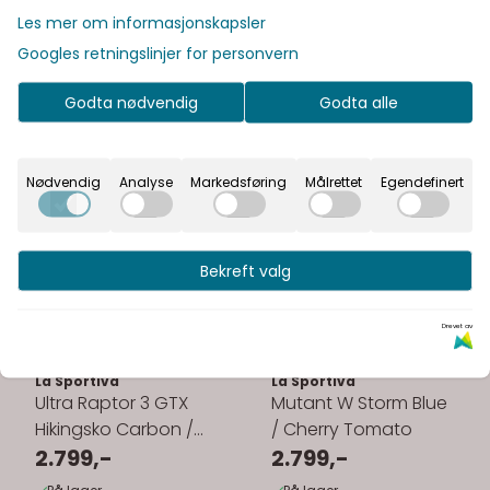
Les mer om informasjonskapsler
Googles retningslinjer for personvern
Godta nødvendig
Godta alle
Nødvendig
Analyse
Markedsføring
Målrettet
Egendefinert
Bekreft valg
Drevet av
La Sportiva
Craft
Mutant Black / Yellow
ADV Endur Bike Cap
Pale Leaf / Beige
2.799,-
249,-