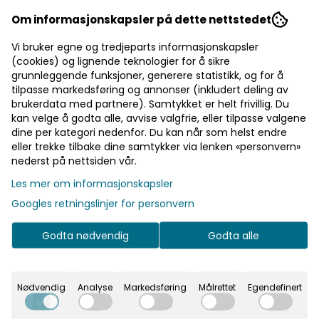
grep og holdbarhet. I tillegg kan tommelen og
indeksfingeren brukes på touch-skjerm. Farge: black
349,-
Om informasjonskapsler på dette nettstedet
Egenskaper: Håndflate med syntetisk lær for bedre grep
Touchscreen-kompatibel tommel og pekefinger Silikongrep
Vi bruker egne og tredjeparts informasjonskapsler
(cookies) og lignende teknologier for å sikre
grunnleggende funksjoner, generere statistikk, og for å
Velg størrelse
tilpasse markedsføring og annonser (inkludert deling av
brukerdata med partnere). Samtykket er helt frivillig. Du
kan velge å godta alle, avvise valgfrie, eller tilpasse valgene
Legg i handlekurv
dine per kategori nedenfor. Du kan når som helst endre
eller trekke tilbake dine samtykker via lenken «personvern»
nederst på nettsiden vår.
På lager
Les mer om informasjonskapsler
Googles retningslinjer for personvern
Rask levering
Godta nødvendig
Godta alle
Fast fraktpris
Kvalitetsprodukter
Nødvendig
Analyse
Markedsføring
Målrettet
Egendefinert