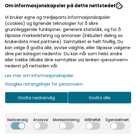
Om informasjonskapsler på dette nettstedet
Velg størrelse
Vi bruker egne og tredjeparts informasjonskapsler
(cookies) og lignende teknologier for å sikre
grunnleggende funksjoner, generere statistikk, og for å
Legg i handlekurv
tilpasse markedsføring og annonser (inkludert deling av
brukerdata med partnere). Samtykket er helt frivillig. Du
kan velge å godta alle, avvise valgfrie, eller tilpasse valgene
På lager
dine per kategori nedenfor. Du kan når som helst endre
eller trekke tilbake dine samtykker via lenken «personvern»
nederst på nettsiden vår.
Rask levering
Les mer om informasjonskapsler
Googles retningslinjer for personvern
Fast fraktpris
Godta nødvendig
Godta alle
Kvalitetsprodukter
Nødvendig
Analyse
Markedsføring
Målrettet
Egendefinert
Informasjon
Sweet Protection Hunter Pro Gloves har ekstra