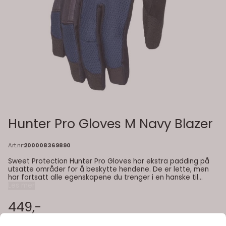
Hunter Pro Gloves M Navy Blazer
Art.nr:
200008369890
Sweet Protection Hunter Pro Gloves har ekstra padding på
utsatte områder for å beskytte hendene. De er lette, men
har fortsatt alle egenskapene du trenger i en hanske til
stisykling. Dette innebærer håndflater med syntetisk-lær for
Les mer
optimalt grep, artikulert konstruksjon, velcro mansjetter, og
tommel og indeksfinger som kan brukes med touch-skjerm.
449,-
Farge: navy blazer Egenskaper: Håndflater med syntetisk-
lær for optimalt grep Tommel og indeksfinger kan brukes på
touch-skjerm Nose wipe