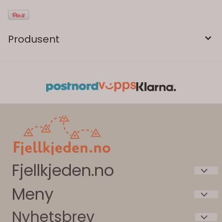
Produsent
Fjellkjeden.no
Meny
Intersport Beitostølen AS
Bygdinvegen 3787
Nyhetsbrev
Våre butikker