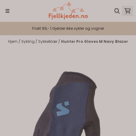
Hopp til innhold
Frakt 99,- | Gjelder ikke sykler og vogner
Hjem
/
Sykling
/
Sykkelklær
/
Hunter Pro Gloves M Navy Blazer