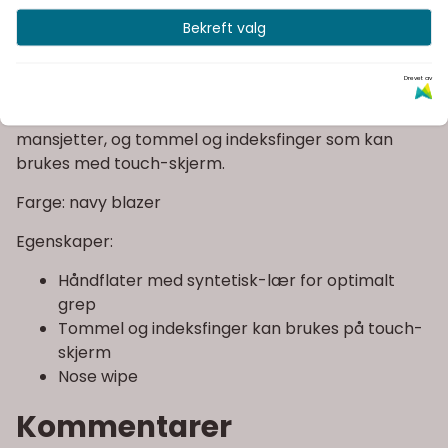
padding på utsatte områder for å beskytte
Bekreft valg
hendene. De er lette, men har fortsatt alle
egenskapene du trenger i en hanske til stisykling.
Drevet av
Dette innebærer håndflater med syntetisk-lær for
optimalt grep, artikulert konstruksjon, velcro
mansjetter, og tommel og indeksfinger som kan
brukes med touch-skjerm.
Farge: navy blazer
Egenskaper:
Håndflater med syntetisk-lær for optimalt
grep
Tommel og indeksfinger kan brukes på touch-
skjerm
Nose wipe
Kommentarer