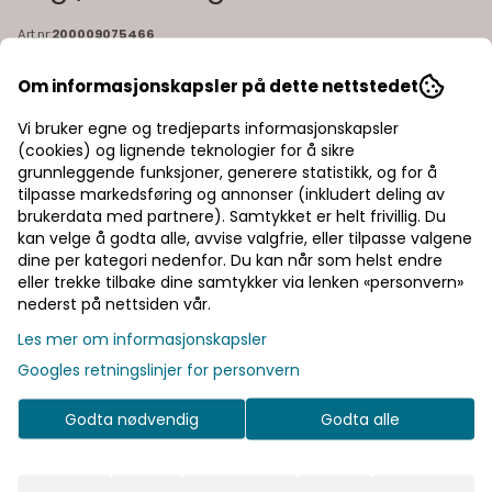
Art.nr:
200009075466
Peak Performance NatureRush Pile er det perfekte plagget å
Om informasjonskapsler på dette nettstedet
henge rundt på hverdagseventyr. Laget av en mellomvektig
325 gsm-pile med en myk jerseybakside, holder denne
glidelåsen deg komfortabel enten du er ute på tur eller
Les mer
Vi bruker egne og tredjeparts informasjonskapsler
slapper av hjemme. Skjæret i en avslappet passform som gir
(cookies) og lignende teknologier for å sikre
enkel bevegelse. Farge: sand fog / avid beige Egenskaper:
1.600,-
grunnleggende funksjoner, generere statistikk, og for å
half zip pile fleece hverdags og hiking
tilpasse markedsføring og annonser (inkludert deling av
brukerdata med partnere). Samtykket er helt frivillig. Du
kan velge å godta alle, avvise valgfrie, eller tilpasse valgene
dine per kategori nedenfor. Du kan når som helst endre
Velg størrelse
eller trekke tilbake dine samtykker via lenken «personvern»
nederst på nettsiden vår.
Legg i handlekurv
Les mer om informasjonskapsler
Googles retningslinjer for personvern
På lager
Godta nødvendig
Godta alle
Rask levering