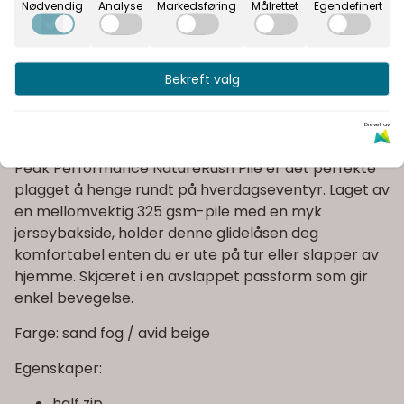
Nødvendig
Analyse
Markedsføring
Målrettet
Egendefinert
Fast fraktpris
Kvalitetsprodukter
Bekreft valg
Informasjon
Drevet av
Peak Performance NatureRush Pile er det perfekte
plagget å henge rundt på hverdagseventyr. Laget av
en mellomvektig 325 gsm-pile med en myk
jerseybakside, holder denne glidelåsen deg
komfortabel enten du er ute på tur eller slapper av
hjemme. Skjæret i en avslappet passform som gir
enkel bevegelse.
Farge: sand fog / avid beige
Egenskaper:
half zip