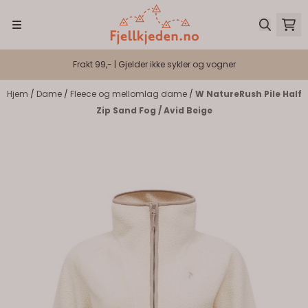
Hopp til innhold
Frakt 99,- | Gjelder ikke sykler og vogner
Hjem
/
Dame
/
Fleece og mellomlag dame
/
W NatureRush Pile Half
Zip Sand Fog / Avid Beige