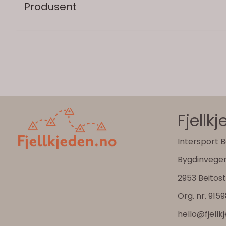
Produsent
Fjellk
Intersport B
Bygdinvege
2953 Beitos
Org. nr. 915
hello@fjellk