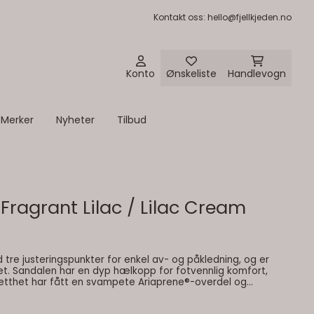
Kontakt oss
: hello@fjellkjeden.no
Konto
Ønskeliste
Handlevogn
Merker
Nyheter
Tilbud
 Fragrant Lilac / Lilac Cream
d tre justeringspunkter for enkel av- ​​og påkledning, og er
et. Sandalen har en dyp hælkopp for fotvennlig komfort,
tthet har fått en svampete Ariaprene®-overdel og
 hurtigspenne. Denne tilpasningsdyktige eventyrsandalen
gagrip-yttersåle for forbedret grep på glatte underlag, og