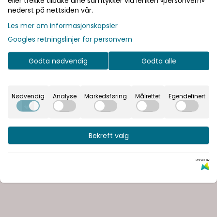
eller trekke tilbake dine samtykker via lenken «personvern»
nederst på nettsiden vår.
Les mer om informasjonskapsler
er for enkel av- ​​og påkledning, og er det ultimate terre
Googles retningslinjer for personvern
tthet har fått en svampete Ariaprene®-overdel og hurti
en Vibram® Megagrip-yttersåle for forbedret grep på glat
Godta nødvendig
Godta alle
Nødvendig
Analyse
Markedsføring
Målrettet
Egendefinert
Bekreft valg
Drevet av