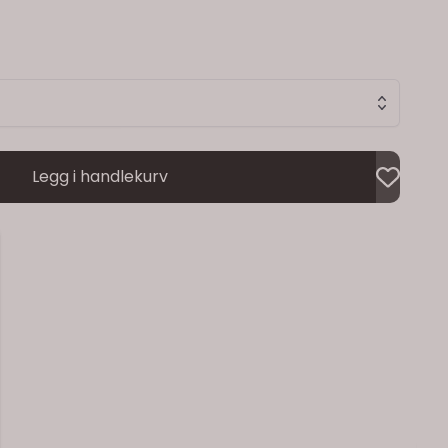
tt av en offisiell Vibram®-skomaker. Farge: fragrant
Legg i handlekurv