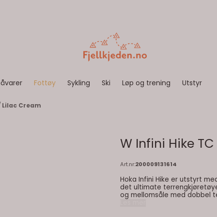
åvarer
Fottøy
Sykling
Ski
Løp og trening
Utstyr
/ Lilac Cream
W Infini Hike TC
Art.nr:
200009131614
Hoka Infini Hike er utstyrt me
det ultimate terrengkjøretøy
og mellomsåle med dobbel te
hurtigtørkende stropper med
Les mer
er forankret i en Vibram® Me