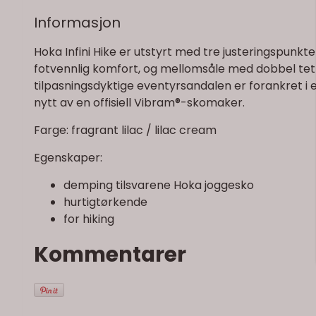
Informasjon
Hoka Infini Hike er utstyrt med tre justeringspunkt
fotvennlig komfort, og mellomsåle med dobbel te
tilpasningsdyktige eventyrsandalen er forankret i 
nytt av en offisiell Vibram®-skomaker.
Farge: fragrant lilac / lilac cream
Egenskaper:
demping tilsvarene Hoka joggesko
hurtigtørkende
for hiking
Kommentarer