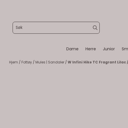
Hopp til innhold
Dame
Herre
Junior
Sm
Hjem
/
Fottøy
/
Mules | Sandaler
/
W Infini Hike TC Fragrant Lilac 