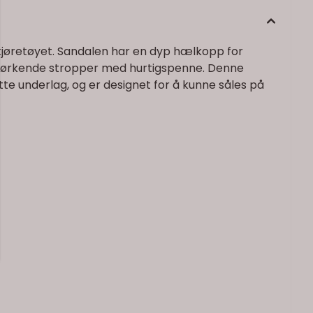
ngkjøretøyet. Sandalen har en dyp hælkopp for
gtørkende stropper med hurtigspenne. Denne
te underlag, og er designet for å kunne såles på