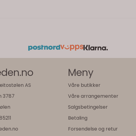
jeden.no
Meny
eitostølen AS
Våre butikker
n 3787
Våre arrangementer
tølen
Salgsbetingelser
985211
Betaling
jeden.no
Forsendelse og retur