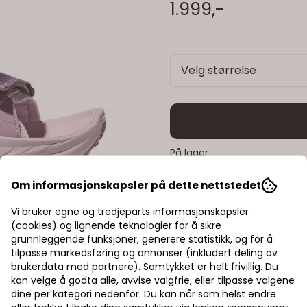
er designet for å kunne såles på ny
1.999,-
lilac / lilac cream Egenskaper: demping tilsvarene Hoka joggesko hurtigtørkende for
hiking
Velg størrelse
På lager
Om informasjonskapsler på dette nettstedet
Rask levering
Vi bruker egne og tredjeparts informasjonskapsler
(cookies) og lignende teknologier for å sikre
Fast fraktpris
grunnleggende funksjoner, generere statistikk, og for å
tilpasse markedsføring og annonser (inkludert deling av
Kvalitetsprodukter
brukerdata med partnere). Samtykket er helt frivillig. Du
kan velge å godta alle, avvise valgfrie, eller tilpasse valgene
dine per kategori nedenfor. Du kan når som helst endre