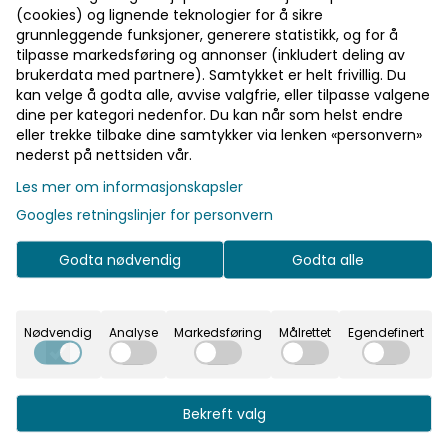
(cookies) og lignende teknologier for å sikre
grunnleggende funksjoner, generere statistikk, og for å
tilpasse markedsføring og annonser (inkludert deling av
brukerdata med partnere). Samtykket er helt frivillig. Du
kan velge å godta alle, avvise valgfrie, eller tilpasse valgene
dine per kategori nedenfor. Du kan når som helst endre
eller trekke tilbake dine samtykker via lenken «personvern»
nederst på nettsiden vår.
Les mer om informasjonskapsler
Googles retningslinjer for personvern
Godta nødvendig
Godta alle
Nødvendig
Analyse
Markedsføring
Målrettet
Egendefinert
 glidelås, rullekrage og casual passform, YKK plastglide
nster og borrelåslukking, sidelommer, kile under armen
Bekreft valg