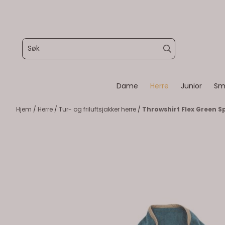
Hopp til innhold
Dame
Herre
Junior
Sm
Hjem
/
Herre
/
Tur- og friluftsjakker herre
/
Throwshirt Flex Green S