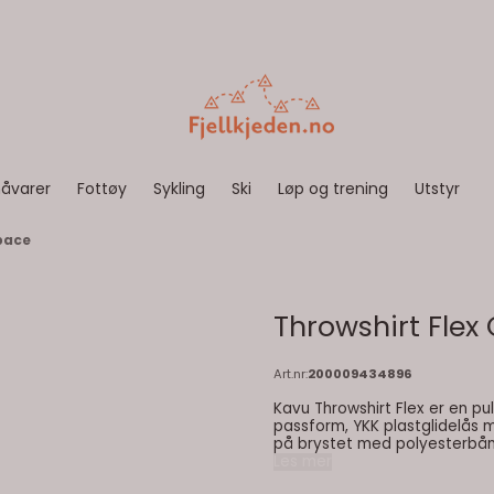
åvarer
Fottøy
Sykling
Ski
Løp og trening
Utstyr
pace
Throwshirt Flex
Art.nr:
200009434896
Kavu Throwshirt Flex er en pu
passform, YKK plastglidelås 
på brystet med polyesterbån
armene, borrelåsjusterbare e
Les mer