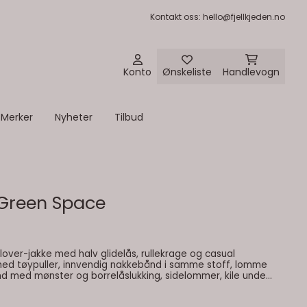
Kontakt oss
: hello@fjellkjeden.no
Konto
Ønskeliste
Handlevogn
Merker
Nyheter
Tilbud
 Green Space
llover-jakke med halv glidelås, rullekrage og casual
med tøypuller, innvendig nakkebånd i samme stoff, lomme
d med mønster og borrelåslukking, sidelommer, kile under
rmekanter, bakre rygg med fald og tilpasset snøresystem.
Farge: green space Egenskaper: pullover-jakke avslappet pasform lommer