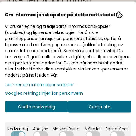
Take Ten Wood Thrush
Art.nr:
200009434981
Om informasjonskapsler på dette nettstedet
Kavu Take Ten Shorts i cord laget for utendørs bruk og
Vi bruker egne og tredjeparts informasjonskapsler
designet for moro skyld. Take Ten har vanlig passform, kort,
(cookies) og lignende teknologier for å sikre
elastisk midje med snøring, gummierte maljer, baklommer og
dobbel søm. Farge: wood thrush Egenskaper: cord normal
Les mer
grunnleggende funksjoner, generere statistikk, og for å
passform lommer
tilpasse markedsføring og annonser (inkludert deling av
1.099,-
brukerdata med partnere). Samtykket er helt frivillig. Du
kan velge å godta alle, avvise valgfrie, eller tilpasse valgene
dine per kategori nedenfor. Du kan når som helst endre
eller trekke tilbake dine samtykker via lenken «personvern»
nederst på nettsiden vår.
Velg størrelse
Les mer om informasjonskapsler
Googles retningslinjer for personvern
Legg i handlekurv
Godta nødvendig
Godta alle
På lager
Nødvendig
Analyse
Markedsføring
Målrettet
Egendefinert
Rask levering