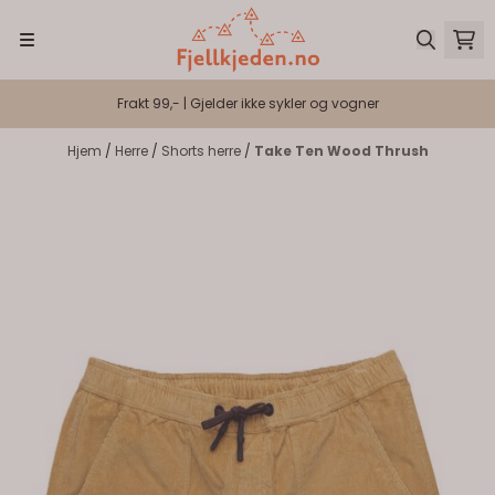
Hopp til innhold
Frakt 99,- | Gjelder ikke sykler og vogner
Hjem
/
Herre
/
Shorts herre
/
Take Ten Wood Thrush