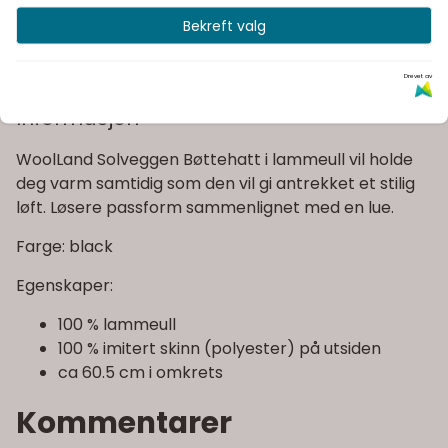
Bekreft valg
Kvalitetsprodukter
Drevet av
Informasjon
WoolLand Solveggen Bøttehatt i lammeull vil holde
deg varm samtidig som den vil gi antrekket et stilig
løft. Løsere passform sammenlignet med en lue.
Farge: black
Egenskaper:
100 % lammeull
100 % imitert skinn (polyester) på utsiden
ca 60.5 cm i omkrets
Kommentarer