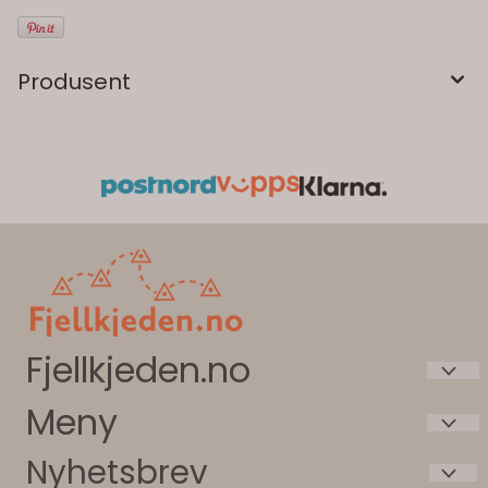
Produsent
Fjellkjeden.no
Meny
Intersport Beitostølen AS
Bygdinvegen 3787
Nyhetsbrev
Våre butikker