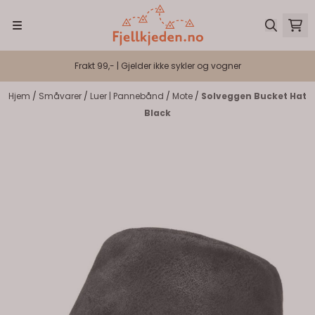
Hopp til innhold
Frakt 99,- | Gjelder ikke sykler og vogner
Hjem
/
Småvarer
/
Luer | Pannebånd
/
Mote
/
Solveggen Bucket Hat
Black