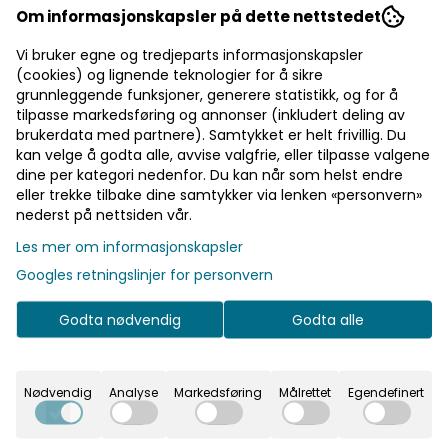
Art.nr:
200008689410
Om informasjonskapsler på dette nettstedet
WoolLand Solveggen Bøttehatt i lammeull vil holde deg varm
samtidig som den vil gi antrekket et stilig løft. Løsere
Vi bruker egne og tredjeparts informasjonskapsler
passform sammenlignet med en lue. Farge: black
(cookies) og lignende teknologier for å sikre
Egenskaper: 100 % lammeull 100 % imitert skinn (polyester)
Les mer
grunnleggende funksjoner, generere statistikk, og for å
på utsiden ca 60.5 cm i omkrets
tilpasse markedsføring og annonser (inkludert deling av
1.000,-
brukerdata med partnere). Samtykket er helt frivillig. Du
kan velge å godta alle, avvise valgfrie, eller tilpasse valgene
dine per kategori nedenfor. Du kan når som helst endre
eller trekke tilbake dine samtykker via lenken «personvern»
Velg størrelse
nederst på nettsiden vår.
Les mer om informasjonskapsler
Googles retningslinjer for personvern
Legg i handlekurv
Godta nødvendig
Godta alle
På lager
Nødvendig
Analyse
Markedsføring
Målrettet
Egendefinert
Rask levering
Fast fraktpris