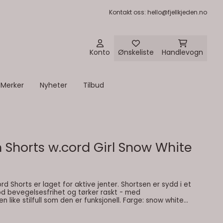
Kontakt oss
: hello@fjellkjeden.no
Konto
Ønskeliste
Handlevogn
Merker
Nyheter
Tilbud
Shorts w.cord Girl Snow White
Shorts er laget for aktive jenter. Shortsen er sydd i et
od bevegelsesfrihet og tørker raskt - med
tilfull som den er funksjonell. Farge: snow white
Egenskaper: Kvalitet: 96% Nylon, 4% Spandex Hurtigtørkende Designet i Norge