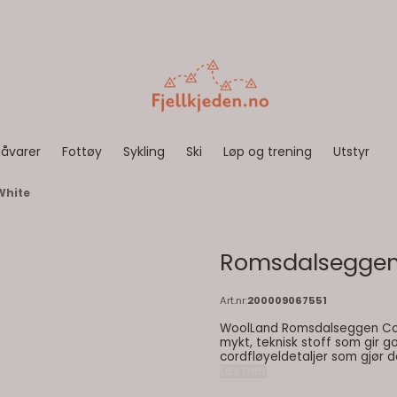
åvarer
Fottøy
Sykling
Ski
Løp og trening
Utstyr
White
Romsdalseggen 
Art.nr:
200009067551
WoolLand Romsdalseggen Cord 
mykt, teknisk stoff som gir g
cordfløyeldetaljer som gjør den like s
Les mer