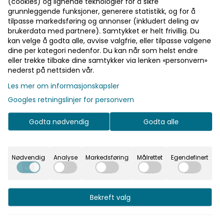
(cookies) og lignende teknologier for å sikre
grunnleggende funksjoner, generere statistikk, og for å
tilpasse markedsføring og annonser (inkludert deling av
brukerdata med partnere). Samtykket er helt frivillig. Du
kan velge å godta alle, avvise valgfrie, eller tilpasse valgene
dine per kategori nedenfor. Du kan når som helst endre
eller trekke tilbake dine samtykker via lenken «personvern»
nederst på nettsiden vår.
Les mer om informasjonskapsler
Googles retningslinjer for personvern
Godta nødvendig
Godta alle
Nødvendig
Analyse
Markedsføring
Målrettet
Egendefinert
tive jenter. Shortsen er sydd i et mykt, teknisk stoff so
er funksjonell.
Bekreft valg