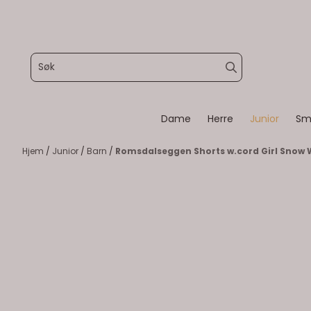
Hopp til innhold
Dame
Herre
Junior
Sm
Hjem
/
Junior
/
Barn
/
Romsdalseggen Shorts w.cord Girl Snow 