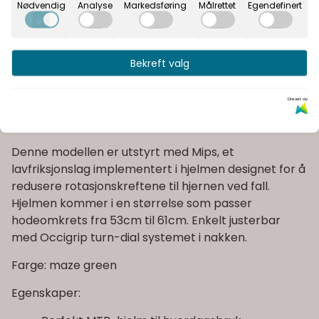
Nødvendig
Analyse
Markedsføring
Målrettet
Egendefinert
Sweet Protection Ripper Mips-hjelmen er en
terrengsykkelhjelm til en uslåelig pris. Ripper drar
nytte av utviklingen av avanserte hjelmer i Sweet
Bekreft valg
Protection-linjen. Ripper gir sikkerhet, komfort og stil
uten at det koster en formue. Med utvidet dekning
Drevet av
gir denne hjelmen utmerket beskyttelse, men likevel
optimal ventilasjon.
Denne modellen er utstyrt med Mips, et
lavfriksjonslag implementert i hjelmen designet for å
redusere rotasjonskreftene til hjernen ved fall.
Hjelmen kommer i en størrelse som passer
hodeomkrets fra 53cm til 61cm. Enkelt justerbar
med Occigrip turn-dial systemet i nakken.
Farge: maze green
Egenskaper: