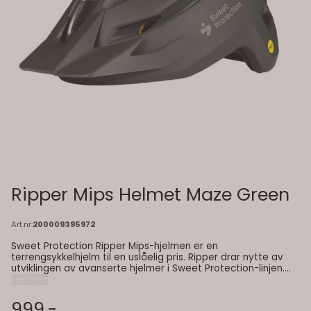
Ripper Mips Helmet Maze Green
Art.nr:
200009395972
Sweet Protection Ripper Mips-hjelmen er en
terrengsykkelhjelm til en uslåelig pris. Ripper drar nytte av
utviklingen av avanserte hjelmer i Sweet Protection-linjen.
Ripper gir sikkerhet, komfort og stil uten at det koster en
Les mer
formue. Med utvidet dekning gir denne hjelmen utmerket
beskyttelse, men likevel optimal ventilasjon. Denne modellen
999,-