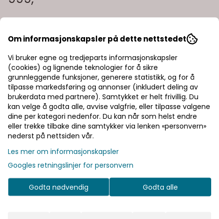
er utstyrt med Mips, et lavfriksjonslag implementert i hjelmen
designet for å redusere rotasjonskreftene til hjernen ved fall.
Hjelmen kommer i en størrelse som passer hodeomkrets fra
53cm til 61cm. Enkelt justerbar med Occigrip turn-dial
systemet i nakken. Farge: maze green Egenskaper: Perfekt
Om informasjonskapsler på dette nettstedet
MTB-hjelm til hverdagsbruk Svært ventilert inkludert STACC
Velg størrelse
ventilasjon En størrelse, med store justeringsmuligheter
Vi bruker egne og tredjeparts informasjonskapsler
(cookies) og lignende teknologier for å sikre
Legg i handlekurv
grunnleggende funksjoner, generere statistikk, og for å
tilpasse markedsføring og annonser (inkludert deling av
brukerdata med partnere). Samtykket er helt frivillig. Du
På lager
kan velge å godta alle, avvise valgfrie, eller tilpasse valgene
dine per kategori nedenfor. Du kan når som helst endre
eller trekke tilbake dine samtykker via lenken «personvern»
Rask levering
nederst på nettsiden vår.
Les mer om informasjonskapsler
Fast fraktpris
Googles retningslinjer for personvern
Kvalitetsprodukter
Godta nødvendig
Godta alle
Informasjon