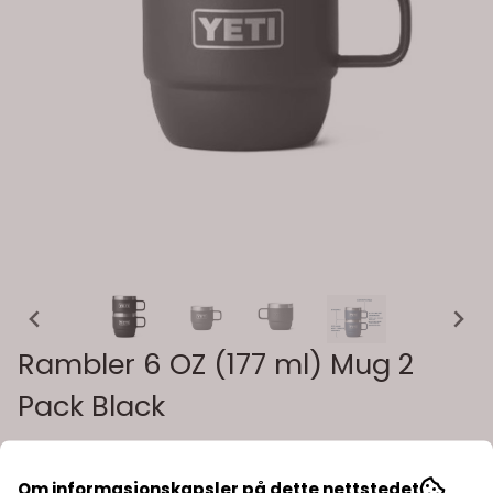
Rambler 6 OZ (177 ml) Mug 2
Pack Black
Art.nr:
888830372073
Om informasjonskapsler på dette nettstedet
Yeti Rambler 6 oz er ultraslitesterke krus i riktig størrelse for