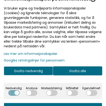
sterke brygg og perfekt skjenking. Leveres i en pakke med
to. Farge: black Egenskaper: passer under de fleste
Vi bruker egne og tredjeparts informasjonskapsler
espressomaskiner kan stables for enkel lagring kjeramisk
Les mer
(cookies) og lignende teknologier for å sikre
innside
grunnleggende funksjoner, generere statistikk, og for å
499,-
tilpasse markedsføring og annonser (inkludert deling av
brukerdata med partnere). Samtykket er helt frivillig. Du
kan velge å godta alle, avvise valgfrie, eller tilpasse valgene
dine per kategori nedenfor. Du kan når som helst endre
Velg størrelse
eller trekke tilbake dine samtykker via lenken «personvern»
nederst på nettsiden vår.
Les mer om informasjonskapsler
Legg i handlekurv
Googles retningslinjer for personvern
På lager
Godta nødvendig
Godta alle
Rask levering
Nødvendig
Analyse
Markedsføring
Målrettet
Egendefinert
Fast fraktpris