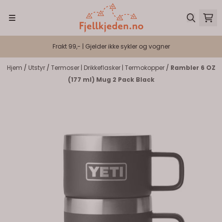
Hopp til innhold
Frakt 99,- | Gjelder ikke sykler og vogner
Hjem
/
Utstyr
/
Termoser | Drikkeflasker | Termokopper
/
Rambler 6 OZ
(177 ml) Mug 2 Pack Black