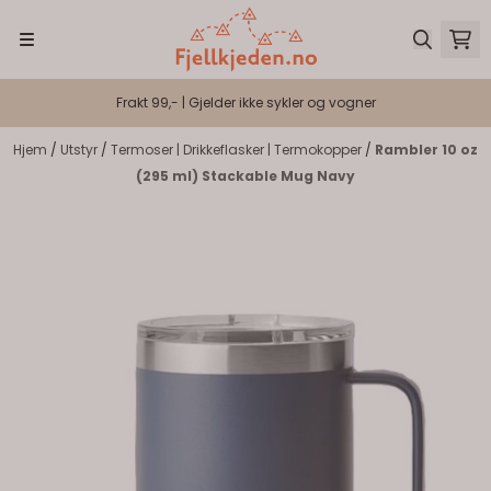
Hopp til innhold
Frakt 99,- | Gjelder ikke sykler og vogner
Hjem
/
Utstyr
/
Termoser | Drikkeflasker | Termokopper
/
Rambler 10 oz
(295 ml) Stackable Mug Navy