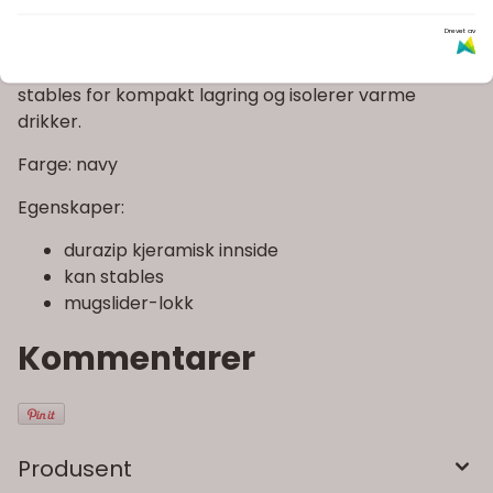
Informasjon
Drevet av
Yeti Rambler 10 oz Ceramic Stackable Mug kan
stables for kompakt lagring og isolerer varme
drikker.
Farge: navy
Egenskaper:
durazip kjeramisk innside
kan stables
mugslider-lokk
Kommentarer
Produsent