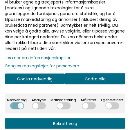
Vi bruker egne og tredjeparts informasjonskapsler
450,-
(cookies) og lignende teknologier for å sikre
grunnleggende funksjoner, generere statistikk, og for å
tilpasse markedsføring og annonser (inkludert deling av
brukerdata med partnere). Samtykket er helt frivillig. Du
kan velge å godta alle, avvise valgfrie, eller tilpasse valgene
Velg størrelse
dine per kategori nedenfor. Du kan når som helst endre
eller trekke tilbake dine samtykker via lenken «personvern»
nederst på nettsiden vår.
Legg i handlekurv
Les mer om informasjonskapsler
Googles retningslinjer for personvern
På lager
Godta nødvendig
Godta alle
Rask levering
Nødvendig
Analyse
Markedsføring
Målrettet
Egendefinert
Fast fraktpris
Kvalitetsprodukter
Bekreft valg