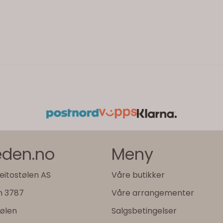
jeden.no
Meny
eitostølen AS
Våre butikker
n 3787
Våre arrangementer
tølen
Salgsbetingelser