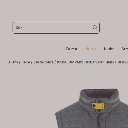
Hopp til innhold
Dame
Herre
Junior
Sm
Hjem
/
Herre
/
Vester herre
/
PARAJUMPERS GINO VEST HERRE BLU