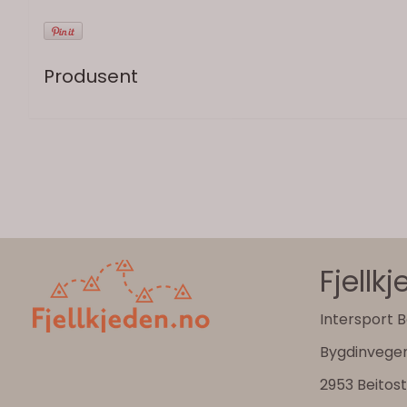
Produsent
Fjellk
Intersport B
Bygdinvege
2953 Beitos