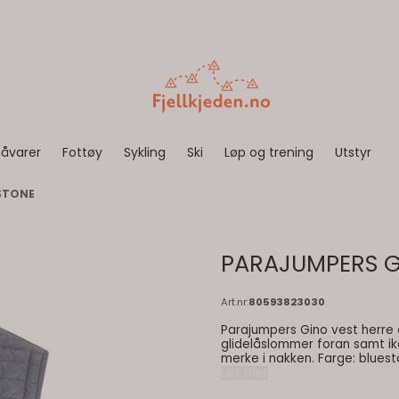
åvarer
Fottøy
Sykling
Ski
Løp og trening
Utstyr
ESTONE
PARAJUMPERS G
Art.nr:
80593823030
Parajumpers Gino vest herre e
glidelåslommer foran samt iko
merke i nakken. Farge: bluestone Egenskaper: lett dunvest glidelåslommer ikoniske PJS-
detaljer
Les mer