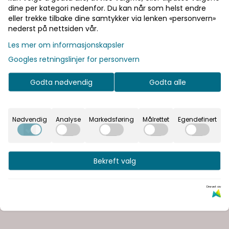
dine per kategori nedenfor. Du kan når som helst endre
eller trekke tilbake dine samtykker via lenken «personvern»
nederst på nettsiden vår.
Les mer om informasjonskapsler
Googles retningslinjer for personvern
Godta nødvendig
Godta alle
dunvest. Vesten har to glidelåslommer foran samt ikoniske
Nødvendig
Analyse
Markedsføring
Målrettet
Egendefinert
Bekreft valg
Drevet av