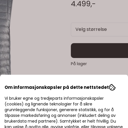
4.499,-
Velg størrelse
På lager
Rask levering
Om informasjonskapsler på dette nettstedet
Fast fraktpris
Vi bruker egne og tredjeparts informasjonskapsler
(cookies) og lignende teknologier for å sikre
grunnleggende funksjoner, generere statistikk, og for å
Kvalitetsprodukter
tilpasse markedsføring og annonser (inkludert deling av
brukerdata med partnere). Samtykket er helt frivillig. Du
kan velge å godta alle, avvise valgfrie, eller tilpasse valgene