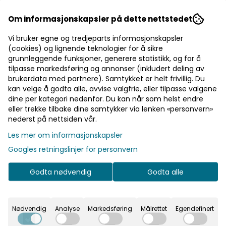
solen, mens den kjølige, tørre båndet hjelper med å lede
bort svette – perfekt for aktive dager om sommeren. Øya
Les mer
Om informasjonskapsler på dette nettstedet
bøttehatt er også laget med et vanntett stoff, så den kan
også brukes som regnhatt hvis været plutselig blir
420,-
600,-
- 30%
Vi bruker egne og tredjeparts informasjonskapsler
overskyet. Farge: beige Egenskaper: vann- og vindtett
pustende justerbar
(cookies) og lignende teknologier for å sikre
grunnleggende funksjoner, generere statistikk, og for å
tilpasse markedsføring og annonser (inkludert deling av
brukerdata med partnere). Samtykket er helt frivillig. Du
Velg størrelse
kan velge å godta alle, avvise valgfrie, eller tilpasse valgene
dine per kategori nedenfor. Du kan når som helst endre
eller trekke tilbake dine samtykker via lenken «personvern»
Legg i handlekurv
nederst på nettsiden vår.
Les mer om informasjonskapsler
På lager
Googles retningslinjer for personvern
Godta nødvendig
Godta alle
Rask levering
Fast fraktpris
Nødvendig
Analyse
Markedsføring
Målrettet
Egendefinert
Kvalitetsprodukter