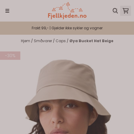
Hopp til innhold
Frakt 99,- | Gjelder ikke sykler og vogner
Hjem
/
Småvarer
/
Caps
/
Øya Bucket Hat Beige
-30%