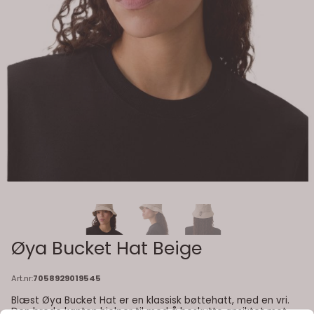
Øya Bucket Hat Beige
Art.nr:
7058929019545
Blæst Øya Bucket Hat er en klassisk bøttehatt, med en vri.
Den brede kanten hjelper til med å beskytte ansiktet mot