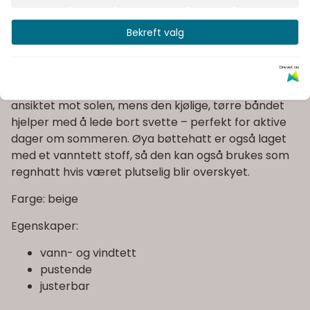
Bekreft valg
Informasjon
Drevet av
Blæst Øya Bucket Hat er en klassisk bøttehatt, med
en vri. Den brede kanten hjelper til med å beskytte
ansiktet mot solen, mens den kjølige, tørre båndet
hjelper med å lede bort svette – perfekt for aktive
dager om sommeren. Øya bøttehatt er også laget
med et vanntett stoff, så den kan også brukes som
regnhatt hvis været plutselig blir overskyet.
Farge: beige
Egenskaper:
vann- og vindtett
pustende
justerbar