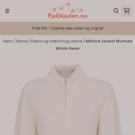
Hopp til innhold
Frakt 99,- | Gjelder ikke sykler og vogner
Hjem
/
Dame
/
Fleece og mellomlag dame
/
Måtind Jacket Woman
White Swan