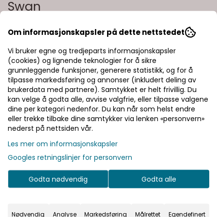
Swan
Art.nr:
200009090971
Om informasjonskapsler på dette nettstedet
WoolLand Måtind strikkejakke til kvinner er en myk og tidløs
strikkejakke laget i en eksklusiv blanding av kashmir og ull.
Vi bruker egne og tredjeparts informasjonskapsler
Den kommer med glidelås i front og diskré lommedetaljer
(cookies) og lignende teknologier for å sikre
som gir et rent og moderne uttrykk. Farge: white swan
Les mer
grunnleggende funksjoner, generere statistikk, og for å
Egenskaper: 10 % kashmir, 90 % ull ykk glidelås designet i
tilpasse markedsføring og annonser (inkludert deling av
Norge
2.500,-
brukerdata med partnere). Samtykket er helt frivillig. Du
kan velge å godta alle, avvise valgfrie, eller tilpasse valgene
dine per kategori nedenfor. Du kan når som helst endre
eller trekke tilbake dine samtykker via lenken «personvern»
nederst på nettsiden vår.
Velg størrelse
Les mer om informasjonskapsler
Googles retningslinjer for personvern
Legg i handlekurv
Godta nødvendig
Godta alle
På lager
Nødvendig
Analyse
Markedsføring
Målrettet
Egendefinert