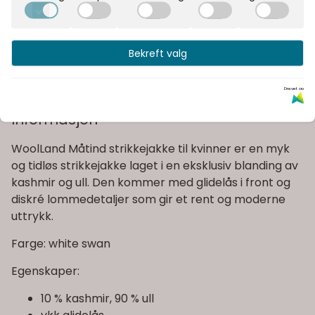
Rask levering
Fast fraktpris
Bekreft valg
Kvalitetsprodukter
Drevet av
Informasjon
WoolLand Måtind strikkejakke til kvinner er en myk
og tidløs strikkejakke laget i en eksklusiv blanding av
kashmir og ull. Den kommer med glidelås i front og
diskré lommedetaljer som gir et rent og moderne
uttrykk.
Farge: white swan
Egenskaper:
10 % kashmir, 90 % ull