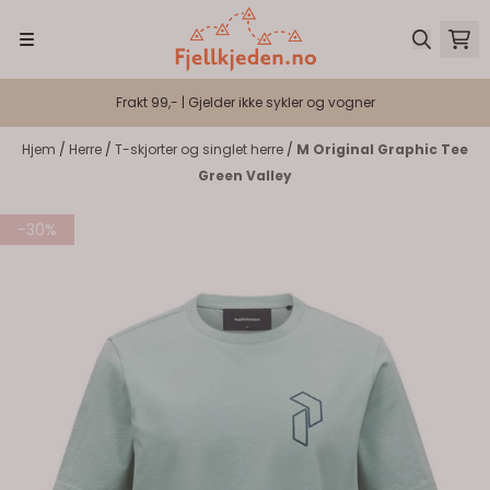
Hopp til innhold
Frakt 99,- | Gjelder ikke sykler og vogner
Hjem
/
Herre
/
T-skjorter og singlet herre
/
M Original Graphic Tee
Green Valley
-30%