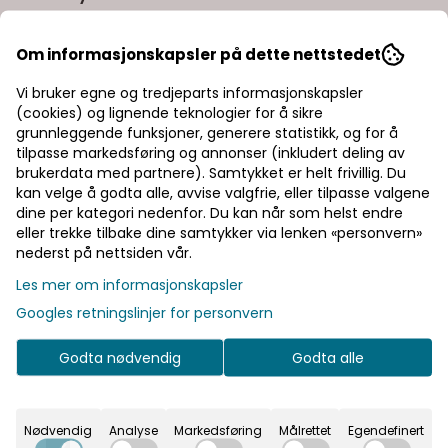
Art.nr:
200009075480
Om informasjonskapsler på dette nettstedet
Peak Performance Original Graphic Tee er en klassisk t-
skjorten laget for å vare både når det gjelder kvalitet og stil.
Vi bruker egne og tredjeparts informasjonskapsler
Jerseystoffet er laget av førsteklasses bomull for å gi deg
den ekstra mykheten som gjør den fantastisk å ha på seg.
Les mer
(cookies) og lignende teknologier for å sikre
Farge: green valley Egenskaper: bomullsjersey bilde på rygg
grunnleggende funksjoner, generere statistikk, og for å
normal passform
455,-
650,-
tilpasse markedsføring og annonser (inkludert deling av
- 30%
brukerdata med partnere). Samtykket er helt frivillig. Du
kan velge å godta alle, avvise valgfrie, eller tilpasse valgene
dine per kategori nedenfor. Du kan når som helst endre
eller trekke tilbake dine samtykker via lenken «personvern»
Velg størrelse
nederst på nettsiden vår.
Les mer om informasjonskapsler
Legg i handlekurv
Googles retningslinjer for personvern
På lager
Godta nødvendig
Godta alle
Rask levering
Nødvendig
Analyse
Markedsføring
Målrettet
Egendefinert