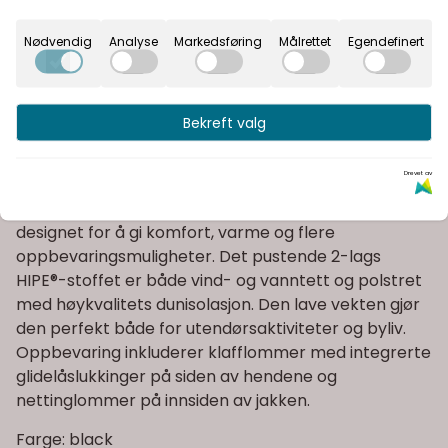
Fast fraktpris
Nødvendig
Analyse
Markedsføring
Målrettet
Egendefinert
Kvalitetsprodukter
Bekreft valg
Informasjon
Drevet av
Peak Performance MountainLine HIPE 2L Down Shell
Parka Men er en førsteklasses vinterparkaen er
designet for å gi komfort, varme og flere
oppbevaringsmuligheter. Det pustende 2-lags
HIPE®-stoffet er både vind- og vanntett og polstret
med høykvalitets dunisolasjon. Den lave vekten gjør
den perfekt både for utendørsaktiviteter og byliv.
Oppbevaring inkluderer klafflommer med integrerte
glidelåslukkinger på siden av hendene og
nettinglommer på innsiden av jakken.
Farge: black