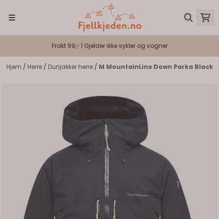
Hopp til innhold
Frakt 99,- | Gjelder ikke sykler og vogner
Hjem
/
Herre
/
Dunjakker herre
/
M MountainLine Down Parka Black