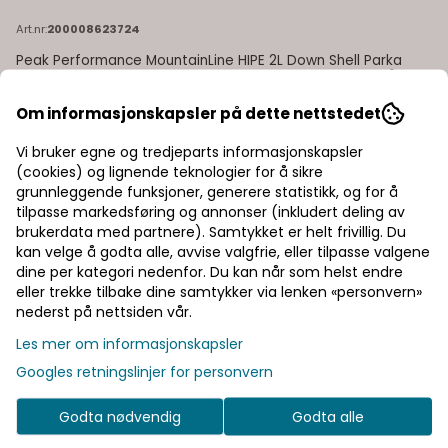
Art.nr:
200008623724
Peak Performance MountainLine HIPE 2L Down Shell Parka
Men er en førsteklasses vinterparkaen er designet for å gi
komfort, varme og flere oppbevaringsmuligheter. Det
pustende 2-lags HIPE®-stoffet er både vind- og vanntett og
Les mer
Om informasjonskapsler på dette nettstedet
polstret med høykvalitets dunisolasjon. Den lave vekten gjør
den perfekt både for utendørsaktiviteter og byliv.
9.000,-
Vi bruker egne og tredjeparts informasjonskapsler
Oppbevaring inkluderer klafflommer med integrerte
(cookies) og lignende teknologier for å sikre
glidelåslukkinger på siden av hendene og nettinglommer på
innsiden av jakken. Farge: black Egenskaper: perfekt til
grunnleggende funksjoner, generere statistikk, og for å
hverdags tapede sømmer og vannavstøtende andedun
tilpasse markedsføring og annonser (inkludert deling av
brukerdata med partnere). Samtykket er helt frivillig. Du
Velg størrelse
kan velge å godta alle, avvise valgfrie, eller tilpasse valgene
dine per kategori nedenfor. Du kan når som helst endre
eller trekke tilbake dine samtykker via lenken «personvern»
Legg i handlekurv
nederst på nettsiden vår.
Les mer om informasjonskapsler
På lager
Googles retningslinjer for personvern
Godta nødvendig
Godta alle
Rask levering