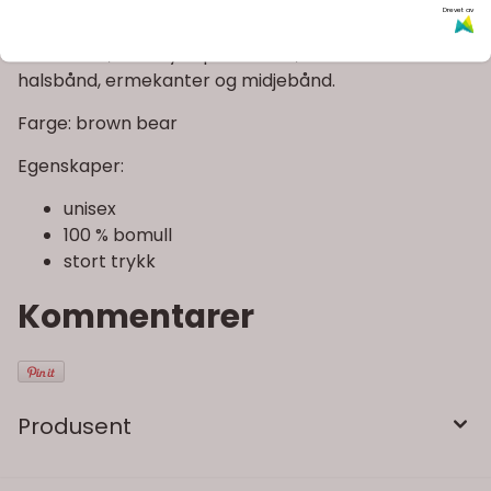
vekt plagg-farget 100% bomull crew og unik grafikk.
Drevet av
Standard unisex passform, pullover crew neck
sweatshirt, silketrykk på fronten, ribbestrikket
halsbånd, ermekanter og midjebånd.
Farge: brown bear
Egenskaper:
unisex
100 % bomull
stort trykk
Kommentarer
Produsent