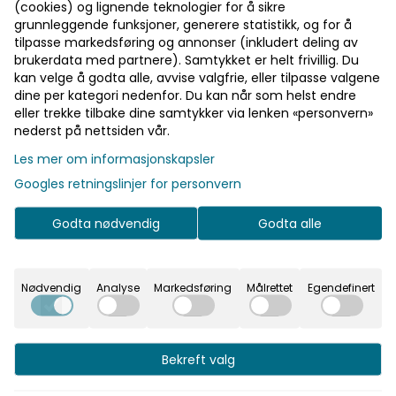
(cookies) og lignende teknologier for å sikre
grunnleggende funksjoner, generere statistikk, og for å
Velg størrelse
tilpasse markedsføring og annonser (inkludert deling av
brukerdata med partnere). Samtykket er helt frivillig. Du
kan velge å godta alle, avvise valgfrie, eller tilpasse valgene
Legg i handlekurv
dine per kategori nedenfor. Du kan når som helst endre
eller trekke tilbake dine samtykker via lenken «personvern»
På lager
nederst på nettsiden vår.
Les mer om informasjonskapsler
Googles retningslinjer for personvern
Rask levering
Godta nødvendig
Godta alle
Fast fraktpris
Kvalitetsprodukter
Nødvendig
Analyse
Markedsføring
Målrettet
Egendefinert
Informasjon
Bekreft valg
Kavu Crew har bestått lakmustesten med en tung