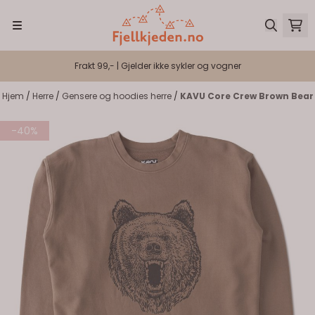
Hopp til innhold
Frakt 99,- | Gjelder ikke sykler og vogner
Hjem
/
Herre
/
Gensere og hoodies herre
/
KAVU Core Crew Brown Bear
-40%