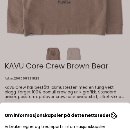
KAVU Core Crew Brown Bear
Art.nr:
200008991829
Kavu Crew har bestått lakmustesten med en tung vekt
plagg-farget 100% bomull crew og unik grafikk. Standard
unisex passform, pullover crew neck sweatshirt, silketrykk på
fronten, ribbestrikket halsbånd, ermekanter og midjebånd.
Les mer
Farge: brown bear Egenskaper: unisex 100 % bomull stort
trykk
779,-
1.299,-
- 40%
Om informasjonskapsler på dette nettstedet
Vi bruker egne og tredjeparts informasjonskapsler