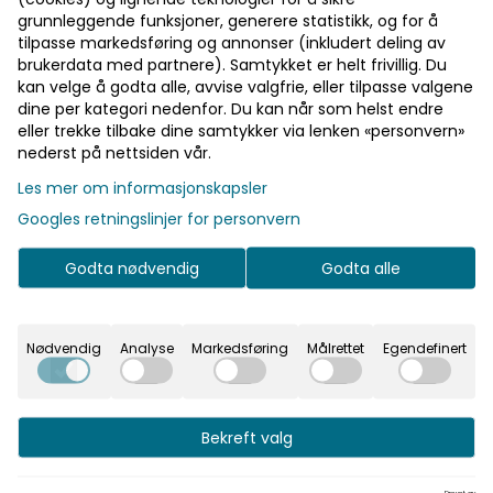
grunnleggende funksjoner, generere statistikk, og for å
tilpasse markedsføring og annonser (inkludert deling av
brukerdata med partnere). Samtykket er helt frivillig. Du
kan velge å godta alle, avvise valgfrie, eller tilpasse valgene
dine per kategori nedenfor. Du kan når som helst endre
eller trekke tilbake dine samtykker via lenken «personvern»
nederst på nettsiden vår.
Les mer om informasjonskapsler
Googles retningslinjer for personvern
Godta nødvendig
Godta alle
Nødvendig
Analyse
Markedsføring
Målrettet
Egendefinert
niske Warm Up-serien, som kombinerer strech polyester-
nser, og er laget for å brukes både innendørs og utendør
Bekreft valg
Drevet av