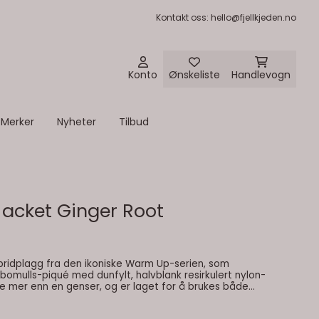
Kontakt oss
: hello@fjellkjeden.no
Konto
Ønskeliste
Handlevogn
Merker
Nyheter
Tilbud
Jacket Ginger Root
bridplagg fra den ikoniske Warm Up-serien, som
bomulls-piqué med dunfylt, halvblank resirkulert nylon-
e mer enn en genser, og er laget for å brukes både