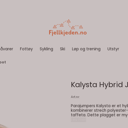
åvarer
Fottøy
Sykling
Ski
Løp og trening
Utstyr
oot
Kalysta Hybrid 
Art.nr:
Parajumpers Kalysta er et hy
kombinerer strech polyester-
taffeta. Dette plagget er my
innendørs og utendørs. Farge: ginger root Egenskaper: 100 % andedun to-veis glidelås i
Les mer
front pjs-merke på erme