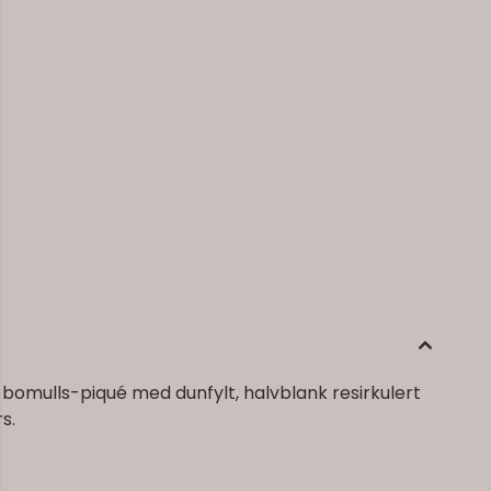
bomulls-piqué med dunfylt, halvblank resirkulert
s.