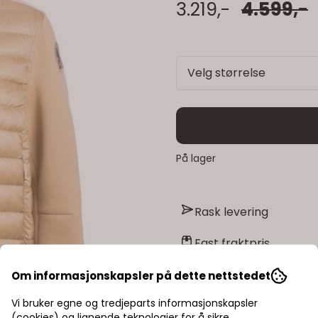
3.219,-
4.599,-
Velg størrelse
På lager
Rask levering
Fast fraktpris
Kvalitetsprodukter
Om informasjonskapsler på dette nettstedet
Vi bruker egne og tredjeparts informasjonskapsler
(cookies) og lignende teknologier for å sikre