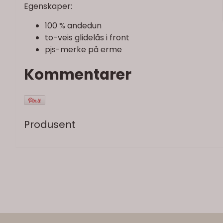
Egenskaper:
100 % andedun
to-veis glidelås i front
pjs-merke på erme
Kommentarer
Produsent