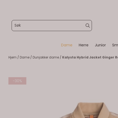
Hopp til innhold
Dame
Herre
Junior
Sm
Hjem
/
Dame
/
Dunjakker dame
/
Kalysta Hybrid Jacket Ginger R
-30%