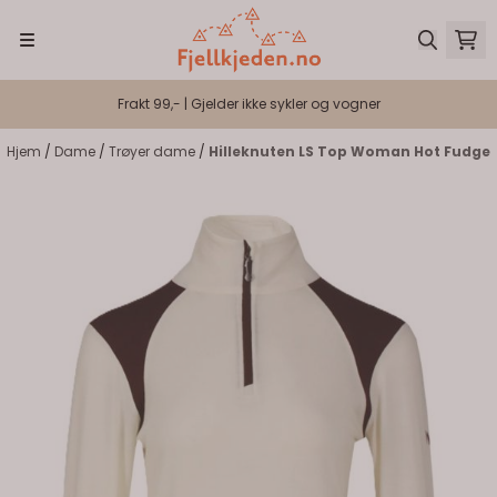
Hopp til innhold
Frakt 99,- | Gjelder ikke sykler og vogner
Hjem
/
Dame
/
Trøyer dame
/
Hilleknuten LS Top Woman Hot Fudge