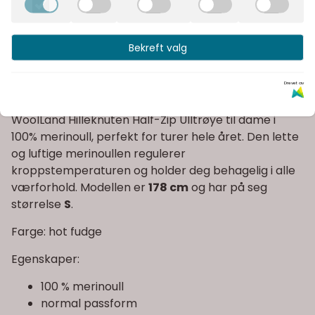
Fast fraktpris
Kvalitetsprodukter
Bekreft valg
Drevet av
Informasjon
WoolLand Hilleknuten Half-Zip Ulltrøye til dame i
100% merinoull, perfekt for turer hele året. Den lette
og luftige merinoullen regulerer
kroppstemperaturen og holder deg behagelig i alle
værforhold. Modellen er
178 cm
og har på seg
størrelse
S
.
Farge: hot fudge
Egenskaper:
100 % merinoull
normal passform