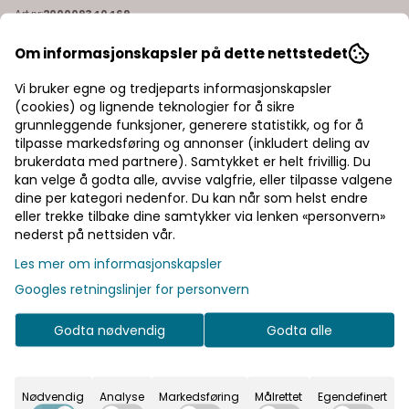
Art.nr:
200009340469
WoolLand Hilleknuten Half-Zip Ulltrøye til dame i 100%
Om informasjonskapsler på dette nettstedet
merinoull, perfekt for turer hele året. Den lette og luftige
merinoullen regulerer kroppstemperaturen og holder deg
behagelig i alle værforhold. Modellen er 178 cm og har på
Les mer
Vi bruker egne og tredjeparts informasjonskapsler
seg størrelse S . Farge: hot fudge Egenskaper: 100 %
(cookies) og lignende teknologier for å sikre
merinoull normal passform designet i Norge
1.300,-
grunnleggende funksjoner, generere statistikk, og for å
tilpasse markedsføring og annonser (inkludert deling av
brukerdata med partnere). Samtykket er helt frivillig. Du
kan velge å godta alle, avvise valgfrie, eller tilpasse valgene
dine per kategori nedenfor. Du kan når som helst endre
Velg størrelse
eller trekke tilbake dine samtykker via lenken «personvern»
nederst på nettsiden vår.
Les mer om informasjonskapsler
Legg i handlekurv
Googles retningslinjer for personvern
På lager
Godta nødvendig
Godta alle
Rask levering
Nødvendig
Analyse
Markedsføring
Målrettet
Egendefinert