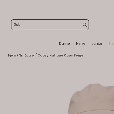
Hopp til innhold
Dame
Herre
Junior
Sm
Hjem
/
Småvarer
/
Caps
/
Hatlane Caps Beige