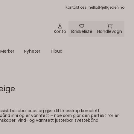
Kontakt oss
: hello@fjellkjeden.no
Konto
Ønskeliste
Handlevogn
Merker
Nyheter
Tilbud
eige
sisk baseballcaps og gjør ditt klesskap komplett.
ebånd inni og er vanntett – noe som gjør den perfekt for en
aktiv livsstil. Farge: beige Egenskaper: vind- og vanntett justerbar svettebånd