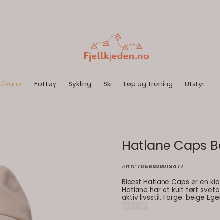
åvarer
Fottøy
Sykling
Ski
Løp og trening
Utstyr
Hatlane Caps B
Art.nr:
7058929019477
Blæst Hatlane Caps er en klas
Hatlane har et kult tørt svet
Les mer