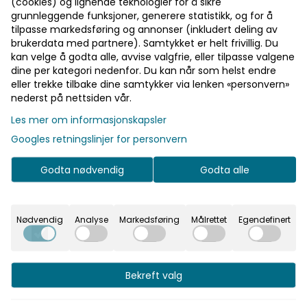
(cookies) og lignende teknologier for å sikre
grunnleggende funksjoner, generere statistikk, og for å
tilpasse markedsføring og annonser (inkludert deling av
brukerdata med partnere). Samtykket er helt frivillig. Du
kan velge å godta alle, avvise valgfrie, eller tilpasse valgene
dine per kategori nedenfor. Du kan når som helst endre
eller trekke tilbake dine samtykker via lenken «personvern»
nederst på nettsiden vår.
Les mer om informasjonskapsler
Googles retningslinjer for personvern
Godta nødvendig
Godta alle
Nødvendig
Analyse
Markedsføring
Målrettet
Egendefinert
gjør ditt klesskap komplett. Hatlane har et kult tørt sve
Bekreft valg