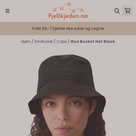
Hopp til innhold
Frakt 99,- | Gjelder ikke sykler og vogner
Hjem
/
Småvarer
/
Caps
/
Øya Bucket Hat Black