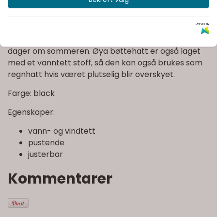
Blæst Øya Bucket Hat er en klassisk bøttehatt, med
en vri. Den brede kanten hjelper til med å beskytte
Drevet av
ansiktet mot solen, mens den kjølige, tørre båndet
hjelper med å lede bort svette – perfekt for aktive
dager om sommeren. Øya bøttehatt er også laget
med et vanntett stoff, så den kan også brukes som
regnhatt hvis været plutselig blir overskyet.
Farge: black
Egenskaper:
vann- og vindtett
pustende
justerbar
Kommentarer