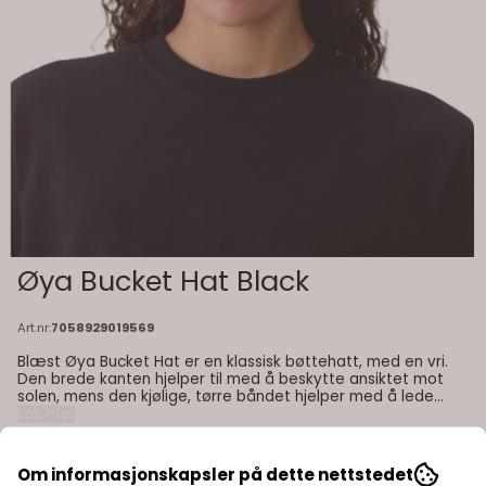
Øya Bucket Hat Black
Art.nr:
7058929019569
Blæst Øya Bucket Hat er en klassisk bøttehatt, med en vri.
Den brede kanten hjelper til med å beskytte ansiktet mot
solen, mens den kjølige, tørre båndet hjelper med å lede
bort svette – perfekt for aktive dager om sommeren. Øya
Les mer
bøttehatt er også laget med et vanntett stoff, så den kan
også brukes som regnhatt hvis været plutselig blir
600,-
overskyet. Farge: black Egenskaper: vann- og vindtett
Om informasjonskapsler på dette nettstedet
pustende justerbar