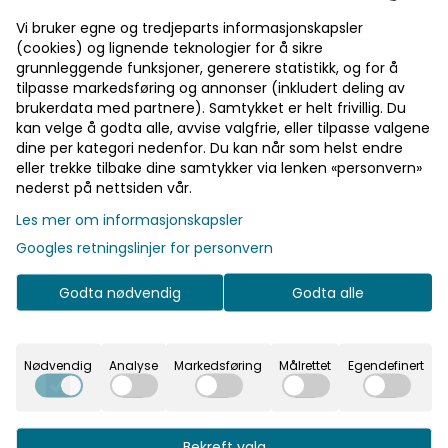
Vi bruker egne og tredjeparts informasjonskapsler
(cookies) og lignende teknologier for å sikre
Velg størrelse
grunnleggende funksjoner, generere statistikk, og for å
tilpasse markedsføring og annonser (inkludert deling av
brukerdata med partnere). Samtykket er helt frivillig. Du
kan velge å godta alle, avvise valgfrie, eller tilpasse valgene
Legg i handlekurv
dine per kategori nedenfor. Du kan når som helst endre
eller trekke tilbake dine samtykker via lenken «personvern»
På lager
nederst på nettsiden vår.
Les mer om informasjonskapsler
Googles retningslinjer for personvern
Rask levering
Godta nødvendig
Godta alle
Fast fraktpris
Kvalitetsprodukter
Nødvendig
Analyse
Markedsføring
Målrettet
Egendefinert
Informasjon
Bekreft valg