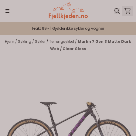
Hopp til innhold
Frakt 99,- | Gjelder ikke sykler og vogner
Hjem
/
Sykling
/
Sykler
/
Terrengsykkel
/
Marlin 7 Gen 3 Matte Dark
Web / Clear Gloss