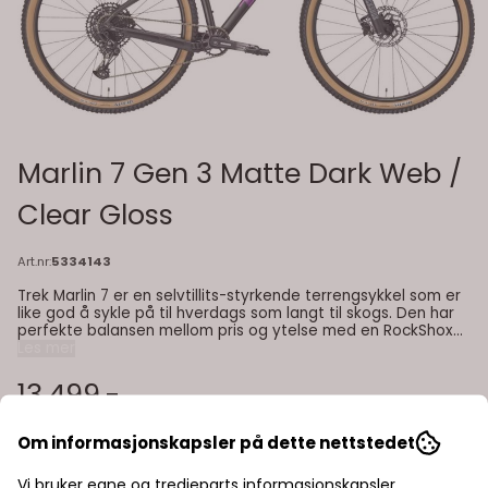
Marlin 7 Gen 3 Matte Dark Web /
Clear Gloss
Art.nr:
5334143
Trek Marlin 7 er en selvtillits-styrkende terrengsykkel som er
like god å sykle på til hverdags som langt til skogs. Den har
perfekte balansen mellom pris og ytelse med en RockShox
dempegaffel som tar unna arbeid med steiner og humper i
Les mer
veien, og massevis av gir med SRAM NX Eagle 12-trinns
drivverk. Farge: matte dark web / clear gloss Egenskaper:
13.499,-
terrengsykkel RockShox dempegaffel SRAM NX Eagle 12-
trinns drivverk.
Om informasjonskapsler på dette nettstedet
Vi bruker egne og tredjeparts informasjonskapsler