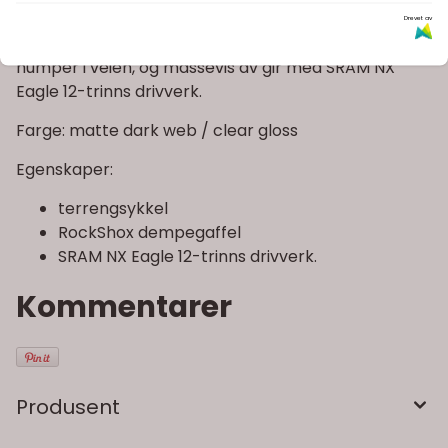
mellom pris og ytelse med en RockShox
Drevet av
dempegaffel som tar unna arbeid med steiner og
humper i veien, og massevis av gir med SRAM NX
Eagle 12-trinns drivverk.
Farge: matte dark web / clear gloss
Egenskaper:
terrengsykkel
RockShox dempegaffel
SRAM NX Eagle 12-trinns drivverk.
Kommentarer
Produsent