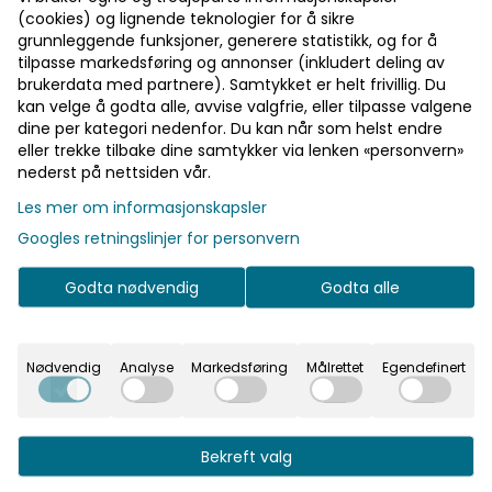
Velg Størrelse sykkel
(cookies) og lignende teknologier for å sikre
grunnleggende funksjoner, generere statistikk, og for å
tilpasse markedsføring og annonser (inkludert deling av
Legg i handlekurv
brukerdata med partnere). Samtykket er helt frivillig. Du
kan velge å godta alle, avvise valgfrie, eller tilpasse valgene
På lager
dine per kategori nedenfor. Du kan når som helst endre
eller trekke tilbake dine samtykker via lenken «personvern»
nederst på nettsiden vår.
Les mer om informasjonskapsler
Rask levering
Googles retningslinjer for personvern
Fast fraktpris
Godta nødvendig
Godta alle
Kvalitetsprodukter
Nødvendig
Analyse
Markedsføring
Målrettet
Egendefinert
Informasjon
Trek Marlin 7 er en selvtillits-styrkende
Bekreft valg
terrengsykkel som er like god å sykle på til hverdags
som langt til skogs. Den har perfekte balansen