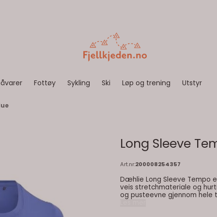
åvarer
Fottøy
Sykling
Ski
Løp og trening
Utstyr
lue
Long Sleeve Te
Art.nr:
200008254357
Dæhlie Long Sleeve Tempo er 
veis stretchmateriale og hurt
og pusteevne gjennom hele tr
komfortabel og ventilert under daglige trenin
Les mer
Active Regular Fit Long sle