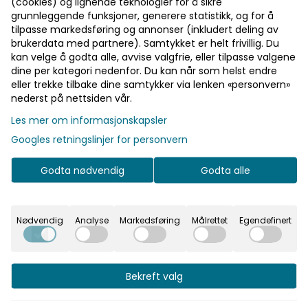
(cookies) og lignende teknologier for å sikre
grunnleggende funksjoner, generere statistikk, og for å
tilpasse markedsføring og annonser (inkludert deling av
brukerdata med partnere). Samtykket er helt frivillig. Du
kan velge å godta alle, avvise valgfrie, eller tilpasse valgene
dine per kategori nedenfor. Du kan når som helst endre
eller trekke tilbake dine samtykker via lenken «personvern»
nederst på nettsiden vår.
Les mer om informasjonskapsler
Googles retningslinjer for personvern
Godta nødvendig
Godta alle
Nødvendig
Analyse
Markedsføring
Målrettet
Egendefinert
ng sleeve for daglig trening. Et 4-veis stretchmateriale 
le treningsøkten. Et ypperlig valg som holder deg komfor
Bekreft valg