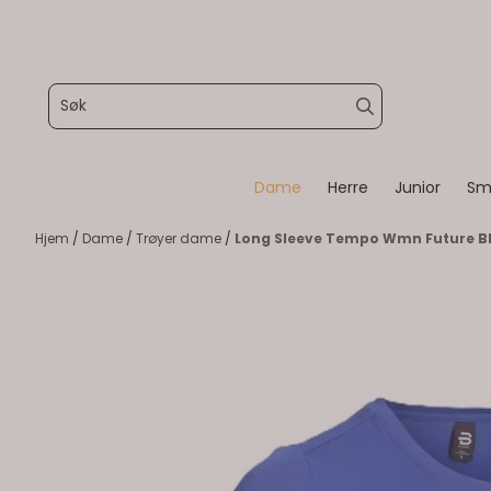
Hopp til innhold
Dame
Herre
Junior
Sm
Hjem
/
Dame
/
Trøyer dame
/
Long Sleeve Tempo Wmn Future B