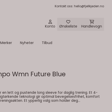
Kontakt oss
: hello@fjellkjeden.no
Konto
Ønskeliste
Handlevogn
Merker
Nyheter
Tilbud
mpo Wmn Future Blue
en lett og pustende long sleeve for daglig trening. Et 4-
igtørkende teknologi gir optimal bevegelsesfrihet, komfort
eningsøkten. Et ypperlig valg som holder deg
gsrutiner. Farge: future blue Egenskaper:
eves