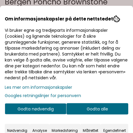
Bergen Poncho Brownstone
Art.nr:
7058929190213
Om informasjonskapsler på dette nettstedet
Blæst Bergen Poncho, med sin glatte silhuett og overdrevne
passform, ser bra ut på alle – uavhengig av kroppstype og
Vi bruker egne og tredjeparts informasjonskapsler
hvordan du føler deg. Den kombinerer tekniske funksjoner og
(cookies) og lignende teknologier for å sikre
minimalistisk design for å sikre at plagget vil tåle tidens
Les mer
grunnleggende funksjoner, generere statistikk, og for å
prøve. Farge: brownston Egenskaper: 100 % resirkulert
tilpasse markedsføring og annonser (inkludert deling av
polyester tapede sømmer maskinvask 30 grader, ikke
1.820,-
2.600,-
- 30%
tørketrommel
brukerdata med partnere). Samtykket er helt frivillig. Du
kan velge å godta alle, avvise valgfrie, eller tilpasse valgene
dine per kategori nedenfor. Du kan når som helst endre
eller trekke tilbake dine samtykker via lenken «personvern»
Velg størrelse
nederst på nettsiden vår.
Les mer om informasjonskapsler
Googles retningslinjer for personvern
Legg i handlekurv
Godta nødvendig
Godta alle
På lager
Nødvendig
Analyse
Markedsføring
Målrettet
Egendefinert