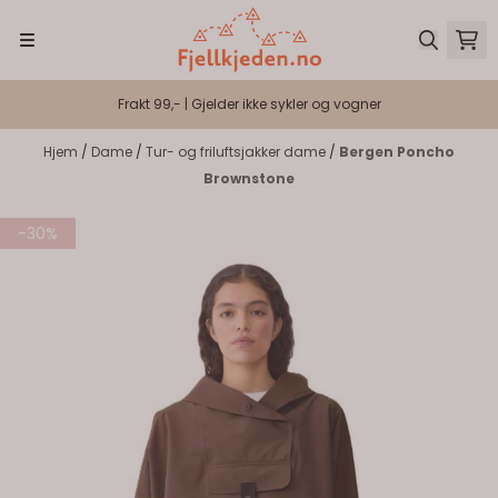
Hopp til innhold
Frakt 99,- | Gjelder ikke sykler og vogner
Hjem
/
Dame
/
Tur- og friluftsjakker dame
/
Bergen Poncho
Brownstone
-30%