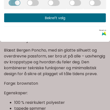
Rask levering
Fast fraktpris
Bekreft valg
Kvalitetsprodukter
Drevet av
Informasjon
Blæst Bergen Poncho, med sin glatte silhuett og
overdrevne passform, ser bra ut på alle – uavhengig
av kroppstype og hvordan du føler deg. Den
kombinerer tekniske funksjoner og minimalistisk
design for å sikre at plagget vil tåle tidens prøve.
Farge: brownston
Egenskaper:
100 % resirkulert polyester
tapede sømmer