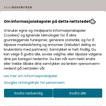
Art.nr:
200009075216
Peak Performance Treeline HIPE 2,5L Shell Jacket er
en lett og allsidig regnjakken med en avslappet passform
Om informasjonskapsler på dette nettstedet
som er laget for alle årstider. Det tekniske 2,5-lags stoffet
er både vind- og vanntett, samtidig som det puster for
Les mer
komfort. Den har store skjulte håndlommer med glidelåser
Vi bruker egne og tredjeparts informasjonskapsler
og en hette med hurtigjustering med én hånd, samt en
2.600,-
(cookies) og lignende teknologier for å sikre
nedre kant og ermekanter med tilpassbar passform. Farge:
grunnleggende funksjoner, generere statistikk, og for å
ponderosa pine Egenskaper: avslappet passform lett og
tilpasse markedsføring og annonser (inkludert deling av
allsidig regnjakke glidelåslommer
brukerdata med partnere). Samtykket er helt frivillig. Du
kan velge å godta alle, avvise valgfrie, eller tilpasse valgene
Velg størrelse
dine per kategori nedenfor. Du kan når som helst endre
eller trekke tilbake dine samtykker via lenken «personvern»
nederst på nettsiden vår.
Legg i handlekurv
Les mer om informasjonskapsler
Googles retningslinjer for personvern
På lager
Godta nødvendig
Godta alle
Rask levering