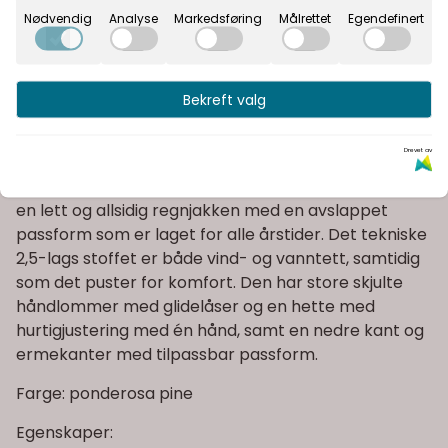
Nødvendig
Analyse
Markedsføring
Målrettet
Egendefinert
Fast fraktpris
Kvalitetsprodukter
Bekreft valg
Informasjon
Drevet av
Peak Performance Treeline HIPE 2,5L Shell Jacket er
en lett og allsidig regnjakken med en avslappet
passform som er laget for alle årstider. Det tekniske
2,5-lags stoffet er både vind- og vanntett, samtidig
som det puster for komfort. Den har store skjulte
håndlommer med glidelåser og en hette med
hurtigjustering med én hånd, samt en nedre kant og
ermekanter med tilpassbar passform.
Farge: ponderosa pine
Egenskaper: