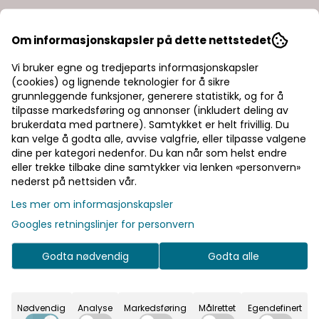
Om informasjonskapsler på dette nettstedet
Vi bruker egne og tredjeparts informasjonskapsler
(cookies) og lignende teknologier for å sikre
grunnleggende funksjoner, generere statistikk, og for å
tilpasse markedsføring og annonser (inkludert deling av
brukerdata med partnere). Samtykket er helt frivillig. Du
kan velge å godta alle, avvise valgfrie, eller tilpasse valgene
dine per kategori nedenfor. Du kan når som helst endre
eller trekke tilbake dine samtykker via lenken «personvern»
nederst på nettsiden vår.
Les mer om informasjonskapsler
Googles retningslinjer for personvern
Godta nødvendig
Godta alle
La Sportiva
La Sportiva
Nødvendig
Analyse
Markedsføring
Målrettet
Egendefinert
Ultra Raptor 3 GTX
Mutant W Storm Blue