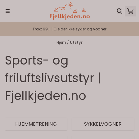
Hopp til innhold
Frakt 99,- | Gjelder ikke sykler og vogner
Hjem
/
Utstyr
Sports- og
friluftslivsutstyr |
Fjellkjeden.no
HJEMMETRENING
SYKKELVOGNER