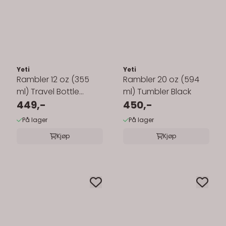
Yeti
Yeti
Rambler 12 oz (355
Rambler 20 oz (594
ml) Travel Bottle
ml) Tumbler Black
White
449,-
450,-
På lager
På lager
Kjøp
Kjøp