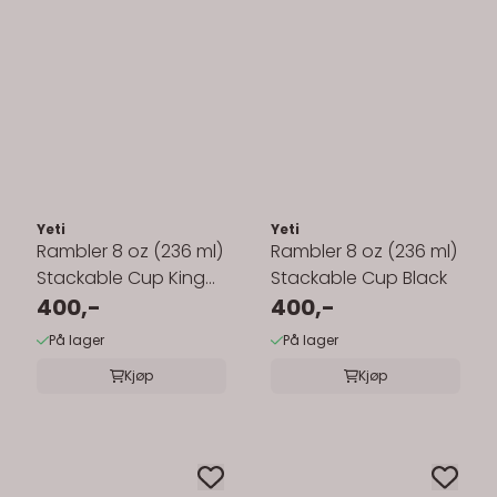
Yeti
Yeti
Rambler 8 oz (236 ml)
Rambler 8 oz (236 ml)
Stackable Cup King
Stackable Cup Black
Crab
400,-
400,-
På lager
På lager
Kjøp
Kjøp