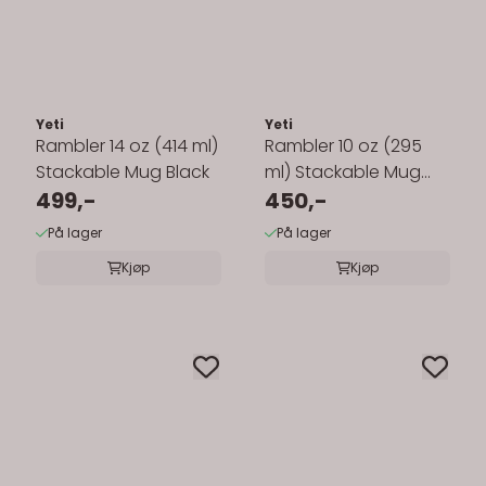
Yeti
Yeti
Rambler 14 oz (414 ml)
Rambler 10 oz (295
Stackable Mug Black
ml) Stackable Mug
499,-
White
450,-
På lager
På lager
Kjøp
Kjøp