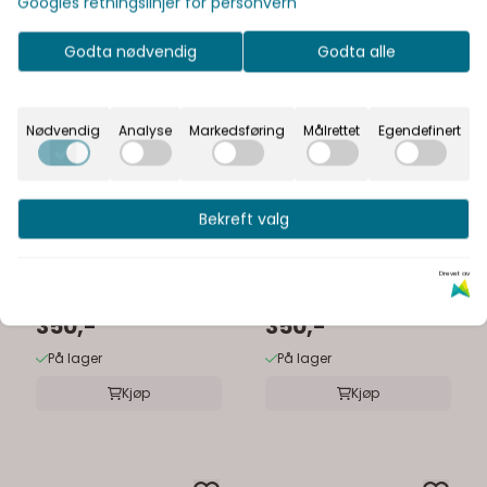
Googles retningslinjer for personvern
Godta nødvendig
Godta alle
Nødvendig
Analyse
Markedsføring
Målrettet
Egendefinert
Bekreft valg
Yeti
Yeti
Rambler 10 oz (295
Rambler 10 oz (295
Drevet av
ml) Tumbler King Crab
ml) Tumbler Black
350,-
350,-
På lager
På lager
Kjøp
Kjøp