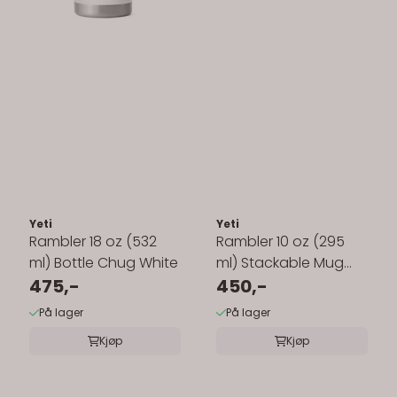
Yeti
Yeti
Rambler 18 oz (532
Rambler 10 oz (295
ml) Bottle Chug White
ml) Stackable Mug
475,-
Navy
450,-
På lager
På lager
Kjøp
Kjøp