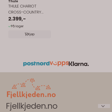
Thule
THULE CHARIOT
CROSS-COUNTRY
SKIING KIT
2.399,-
På lager
Kjøp
Fjellkjeden.no