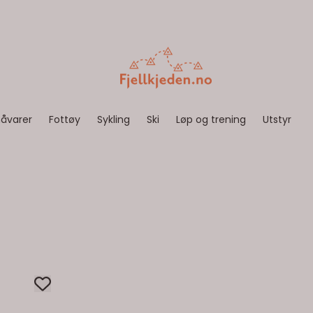
åvarer
Fottøy
Sykling
Ski
Løp og trening
Utstyr