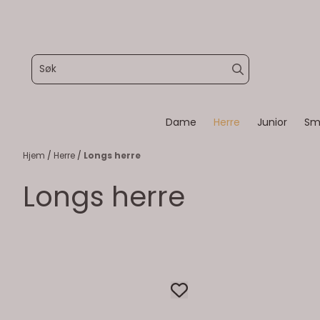
Hopp til innhold
Dame
Herre
Junior
Sm
Hjem
/
Herre
/
Longs herre
Longs herre