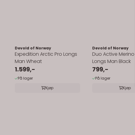
Devold of Norway
Devold of Norway
Expedition Arctic Pro Longs
Duo Active Merino
Man Wheat
Longs Man Black
1.599,-
799,-
På lager
På lager
Kjøp
Kjøp