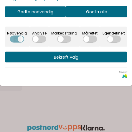
Godta nødvendig
Godta alle
Nødvendig
Analyse
Markedsføring
Målrettet
Egendefinert
 205
Bekreft valg
Drevet av