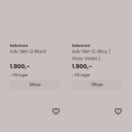
Salomon
Salomon
Adv Skin 12 Black
Adv Skin 12 Alloy /
Gray Violet /
1.900,-
Spellbound
1.900,-
På lager
På lager
Kjøp
Kjøp