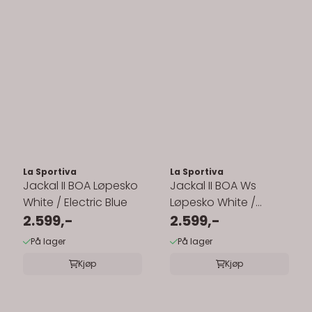
La Sportiva
La Sportiva
Jackal II BOA Løpesko
Jackal II BOA Ws
White / Electric Blue
Løpesko White /
2.599,-
Hibiscus
2.599,-
På lager
På lager
Kjøp
Kjøp