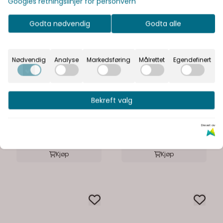
Googles retningslinjer for personvern
Godta nødvendig
Godta alle
Nødvendig
Analyse
Markedsføring
Målrettet
Egendefinert
Salomon
Salomon
Gravel Skin 4 Black
Gravel Skin 4 Silver
Bekreft valg
Cloud / Iron
1.300,-
1.300,-
Drevet av
På lager
På lager
Kjøp
Kjøp