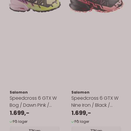
Salomon
Salomon
Speedcross 6 GTX W
Speedcross 6 GTX W
Bog / Dawn Pink /
Nine Iron / Black /
Acid Lime
1.699,-
Flamingo Pink
1.699,-
På lager
På lager
Kjøp
Kjøp