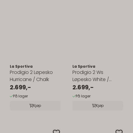
La Sportiva
La Sportiva
Prodigio 2 Løpesko
Prodigio 2 Ws
Hurricane / Chalk
Løpesko White /
2.699,-
Hibiscus
2.699,-
På lager
På lager
Kjøp
Kjøp