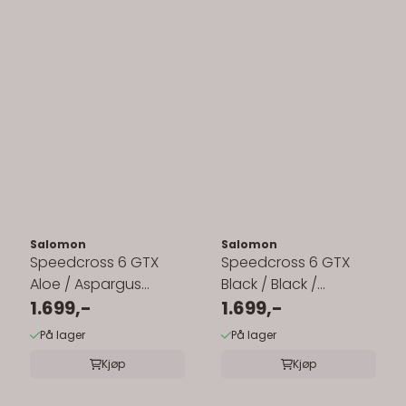
Salomon
Salomon
Speedcross 6 GTX
Speedcross 6 GTX
Aloe / Aspargus
Black / Black /
Green / Grape Leaf
1.699,-
Phantom
1.699,-
På lager
På lager
Kjøp
Kjøp