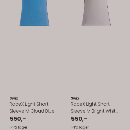
Swix
Swix
RaceX Light Short
RaceX Light Short
Sleeve M Cloud Blue /
Sleeve M Bright White
Lake Blue
550,-
/ Lake Blue
550,-
På lager
På lager