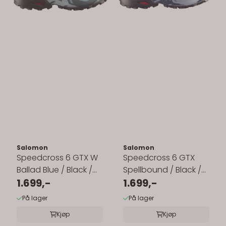
Salomon
Salomon
Speedcross 6 GTX W
Speedcross 6 GTX
Ballad Blue / Black /
Spellbound / Black /
Tourmaline
1.699,-
Tradewinds
1.699,-
På lager
På lager
Kjøp
Kjøp