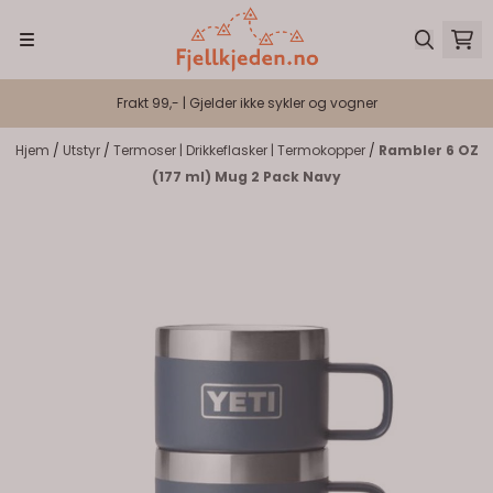
Hopp til innhold
Frakt 99,- | Gjelder ikke sykler og vogner
Hjem
/
Utstyr
/
Termoser | Drikkeflasker | Termokopper
/
Rambler 6 OZ
(177 ml) Mug 2 Pack Navy