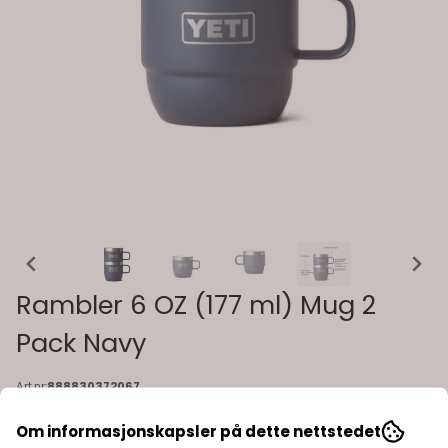
Rambler 6 OZ (177 ml) Mug 2
Pack Navy
Art.nr:
888830372067
Yeti Rambler 6 oz er ultraslitesterke krus i riktig størrelse for
Om informasjonskapsler på dette nettstedet
sterke brygg og perfekt skjenking. Leveres i en pakke med