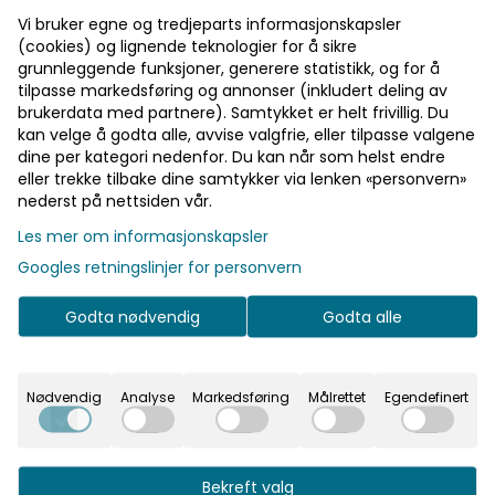
to. Farge: navy Egenskaper: passer under de fleste
espressomaskiner kan stables for enkel lagring kjeramisk
Les mer
Vi bruker egne og tredjeparts informasjonskapsler
innside
(cookies) og lignende teknologier for å sikre
499,-
grunnleggende funksjoner, generere statistikk, og for å
tilpasse markedsføring og annonser (inkludert deling av
brukerdata med partnere). Samtykket er helt frivillig. Du
kan velge å godta alle, avvise valgfrie, eller tilpasse valgene
dine per kategori nedenfor. Du kan når som helst endre
Velg størrelse
eller trekke tilbake dine samtykker via lenken «personvern»
nederst på nettsiden vår.
Les mer om informasjonskapsler
Legg i handlekurv
Googles retningslinjer for personvern
På lager
Godta nødvendig
Godta alle
Rask levering
Nødvendig
Analyse
Markedsføring
Målrettet
Egendefinert
Fast fraktpris
Kvalitetsprodukter
Bekreft valg