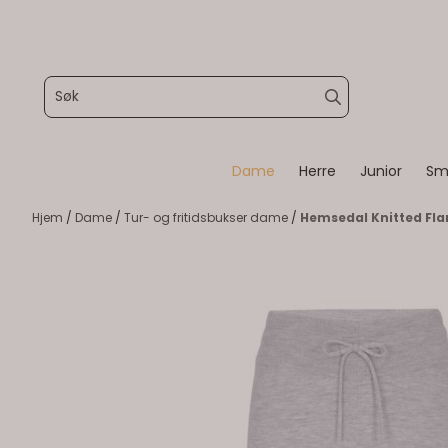
Hopp til innhold
Dame
Herre
Junior
Sm
Hjem
/
Dame
/
Tur- og fritidsbukser dame
/
Hemsedal Knitted Fla