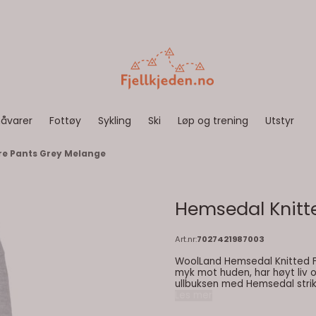
åvarer
Fottøy
Sykling
Ski
Løp og trening
Utstyr
re Pants Grey Melange
Hemsedal Knitt
Art.nr:
7027421987003
WoolLand Hemsedal Knitted Fl
myk mot huden, har høyt liv 
ullbuksen med Hemsedal strikket u
Les mer