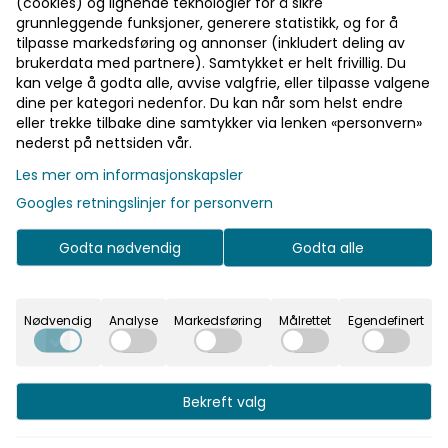
(cookies) og lignende teknologier for å sikre
grunnleggende funksjoner, generere statistikk, og for å
tilpasse markedsføring og annonser (inkludert deling av
brukerdata med partnere). Samtykket er helt frivillig. Du
kan velge å godta alle, avvise valgfrie, eller tilpasse valgene
dine per kategori nedenfor. Du kan når som helst endre
eller trekke tilbake dine samtykker via lenken «personvern»
nederst på nettsiden vår.
Les mer om informasjonskapsler
Googles retningslinjer for personvern
Godta nødvendig
Godta alle
Nødvendig
Analyse
Markedsføring
Målrettet
Egendefinert
100% premium ull. Ullbuksen føles myk mot huden, har høyt
lgenser og du har et deilig loungesett.
Bekreft valg