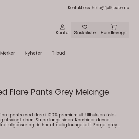
Kontakt oss
: hello@fjellkjeden.no
Konto
Ønskeliste
Handlevogn
Merker
Nyheter
Tilbud
ed Flare Pants Grey Melange
are pants med flare i 100% premium ull. Ullbuksen føles
og utsvingte ben. Stripe langs siden. Kombiner denne
llgenser og du har et deilig loungesett. Farge: grey
melange Egenskaper: 87 % ull og 13 % polyester smal passform norsk design