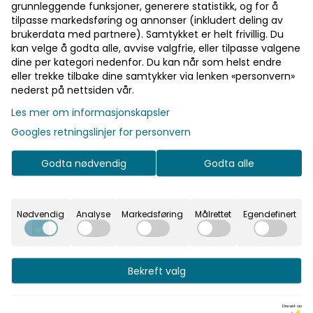
grunnleggende funksjoner, generere statistikk, og for å
som beskyttelsen opprettholdes Pustende mesh over
skumpolstringen gir effektiv lufttransport
tilpasse markedsføring og annonser (inkludert deling av
Fast fraktpris
brukerdata med partnere). Samtykket er helt frivillig. Du
kan velge å godta alle, avvise valgfrie, eller tilpasse valgene
Kvalitetsprodukter
dine per kategori nedenfor. Du kan når som helst endre
eller trekke tilbake dine samtykker via lenken «personvern»
nederst på nettsiden vår.
Informasjon
Les mer om informasjonskapsler
Googles retningslinjer for personvern
Sweet Protection Vest 2.0 ryggbeskytter hever
standarden for beskyttelse og komfort med sin
Godta nødvendig
Godta alle
avanserte 3S (Sweet Shock Shield)
beskyttelsesteknologi. Perfekt for deg som ønsker
søker pålitelig og førsteklasses beskyttelse.
Nødvendig
Analyse
Markedsføring
Målrettet
Egendefinert
Den viskoelastiske platen er lett og komfortabel,
formet for å tilpasse seg ryggen perfekt med
optimal beskyttelse og fleksibilitet for hver enkelt
Bekreft valg
sone. Strategisk plasserte ventilasjonshull og
pustende mesh sørger for god ventilasjon, med 3D
Drevet av