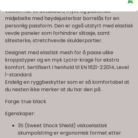
mesh mot ryggen for maksimal komfort.
Vesten har et avtakbart, mykt og pustende
midjebelte med høydejusterbar borrelås for en
personlig passform. Den er også utstyrt med elastisk
vevde paneler som forhindrer slitasje, samt
slitesterke, stretchvevde skulderpartier.
Designet med elastisk mesh for å passe ulike
kroppstyper og en myk Lycra-krage for ekstra
komfort. Sertifisert i henhold til EN 1621-2:2014, Level
1-standard.
Endelig en ryggbeskytter som er så komfortabel at
du nesten ikke merker at du har den på.
Farge: true black
Egenskaper:
3S (Sweet Shock Shield) viskoelastisk
skumpolstring er ergonomisk formet etter