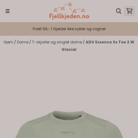
Hopp til innhold
Frakt 99,- | Gjelder ikke sykler og vogner
Hjem
/
Dame
/
T-skjorter og singlet dame
/
ADV Essence Ss Tee 2 W
Glacial