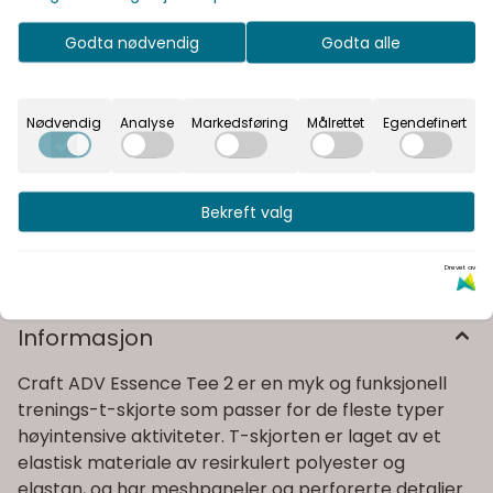
Legg i handlekurv
Godta nødvendig
Godta alle
På lager
Nødvendig
Analyse
Markedsføring
Målrettet
Egendefinert
Rask levering
Fast fraktpris
Bekreft valg
Kvalitetsprodukter
Drevet av
Informasjon
Craft ADV Essence Tee 2 er en myk og funksjonell
trenings-t-skjorte som passer for de fleste typer
høyintensive aktiviteter. T-skjorten er laget av et
elastisk materiale av resirkulert polyester og
elastan, og har meshpaneler og perforerte detaljer