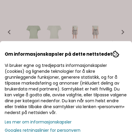
ADV Essence Ss Tee 2 W Glacial
Om informasjonskapsler på dette nettstedet
Art.nr:
200008273665
Vi bruker egne og tredjeparts informasjonskapsler
Craft ADV Essence Tee 2 er en myk og funksjonell trenings-
(cookies) og lignende teknologier for å sikre
t-skjorte som passer for de fleste typer høyintensive
aktiviteter. T-skjorten er laget av et elastisk materiale av
grunnleggende funksjoner, generere statistikk, og for å
resirkulert polyester og elastan, og har meshpaneler og
Les mer
tilpasse markedsføring og annonser (inkludert deling av
perforerte detaljer som sørger for effektiv ventilasjon. Dette
brukerdata med partnere). Samtykket er helt frivillig. Du
svært funksjonelle treningsplagget har også et ergonomisk
399,-
kan velge å godta alle, avvise valgfrie, eller tilpasse valgene
design som gir optimal passform, bevegelsesfrihet og
komfort. Farge: glacial Egenskaper: Resirkulert polyester og
dine per kategori nedenfor. Du kan når som helst endre
elastan Ventilerende meshpaneler og perforeringer
eller trekke tilbake dine samtykker via lenken «personvern»
Ergonomisk design
nederst på nettsiden vår.
Velg størrelse
Les mer om informasjonskapsler
Googles retningslinjer for personvern